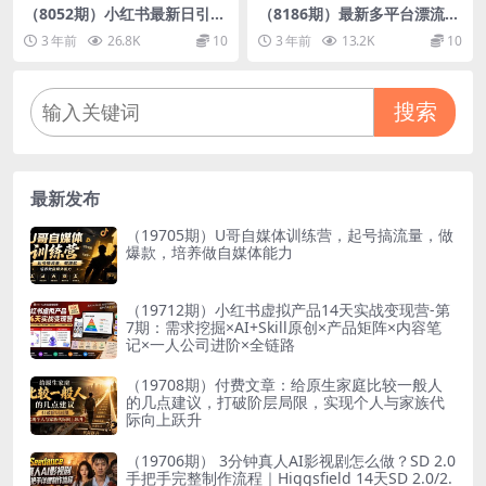
（8052期）小红书最新日引20
（8186期）最新多平台漂流瓶
0+创业粉”割韭菜“日稳定变现
聊天平台全自动挂机玩法，单
3 年前
26.8K
10
3 年前
13.2K
10
4000+实操教程！
窗口日收益30-50+【挂机脚…
搜索
最新发布
（19705期）U哥自媒体训练营，起号搞流量，做
爆款，培养做自媒体能力
（19712期）小红书虚拟产品14天实战变现营-第
7期：需求挖掘×AI+Skill原创×产品矩阵×内容笔
记×一人公司进阶×全链路
（19708期）付费文章：给原生家庭比较一般人
的几点建议，打破阶层局限，实现个人与家族代
际向上跃升
（19706期） 3分钟真人AI影视剧怎么做？SD 2.0
手把手完整制作流程｜Higgsfield 14天SD 2.0/2.