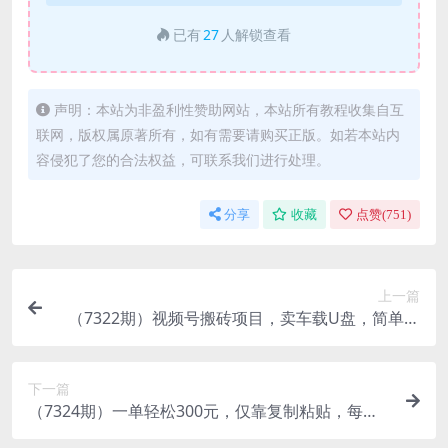
已有
27
人解锁查看
声明：本站为非盈利性赞助网站，本站所有教程收集自互
联网，版权属原著所有，如有需要请购买正版。如若本站内
容侵犯了您的合法权益，可联系我们进行处理。
分享
收藏
点赞(
751
)
上一篇
（7322期）视频号搬砖项目，卖车载U盘，简单轻
松，0门槛日入500+（附831G素材）
下一篇
（7324期）一单轻松300元，仅靠复制粘贴，每天
操作一个小时，联盟行销保姆级出单教程