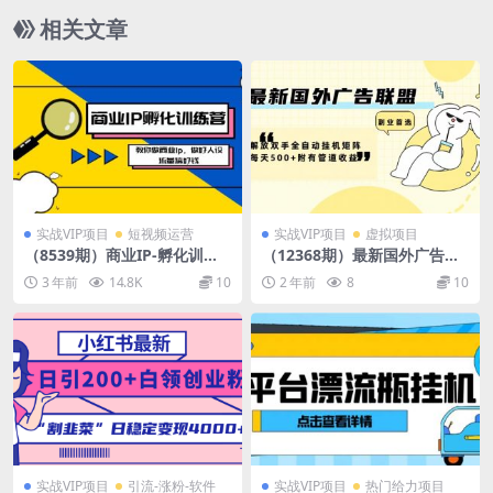
相关文章
实战VIP项目
短视频运营
实战VIP项目
虚拟项目
（8539期）商业IP-孵化训练
（12368期）最新国外广告联
营新版，教你做商业Ip，做好
盟解放双手全自动挂机矩阵每
3 年前
14.8K
10
2 年前
8
10
人设，流量搞好钱
天500+附有管道收益
实战VIP项目
引流-涨粉-软件
实战VIP项目
热门给力项目