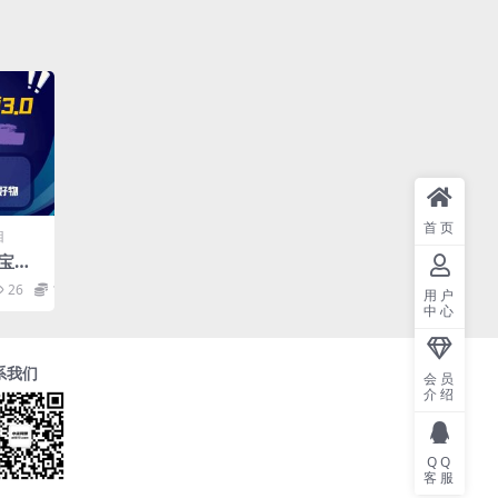
首页
目
淘宝逛
单，新
26
10
用户
可白嫖
中心
系我们
会员
介绍
QQ
客服