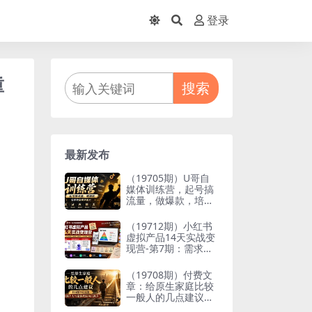
登录
重
搜索
最新发布
（19705期）U哥自
媒体训练营，起号搞
流量，做爆款，培养
做自媒体能力
（19712期）小红书
虚拟产品14天实战变
现营-第7期：需求挖
掘×AI+Skill原创×产
品矩阵×内容笔记×一
（19708期）付费文
人公司进阶×全链路
章：给原生家庭比较
一般人的几点建议，
打破阶层局限，实现