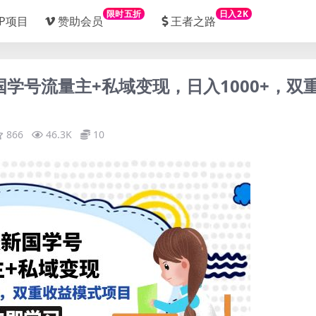
限时五折
日入2K
IP项目
赞助会员
王者之路
国学号流量主+私域变现，日入1000+，双
866
46.3K
10