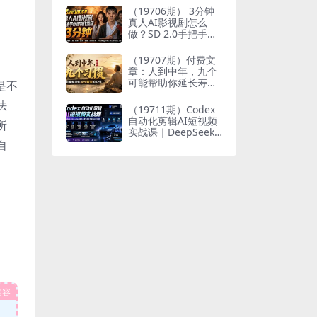
个人与家族代际向上
（19706期） 3分钟
跃升
真人AI影视剧怎么
做？SD 2.0手把手完
整制作流程｜Higgsfi
eld 14天SD 2.0/2.5
（19707期）付费文
无限生成
章：人到中年，九个
可能帮助你延长寿命
是不
的习惯
法
（19711期）Codex
自动化剪辑AI短视频
所
实战课｜DeepSeek
V4 Pro多API联动，
自
图文成片封装Skill全
流程
内容