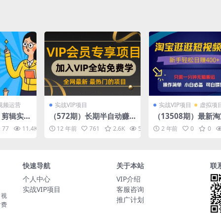
视频运营
实战VIP项目
实战VIP项目
虚拟项
能 剪辑实战
（572期）长期半自动赚
（13508期）最新
到进阶剪
钱项目：前期轻松设置-后
逛视频3.0，操作简
77
11.4K
10
12 年前
761
2.6K
58.2K
2 年前
10
0
0
习，200
期坐等收钱，保底日赚10
手轻松日赚400+，
0+（三节课）
好物，小白…
快速导航
关于本站
联
个人中心
VIP介绍
实战VIP项目
客服咨询
，视
推广计划
付费