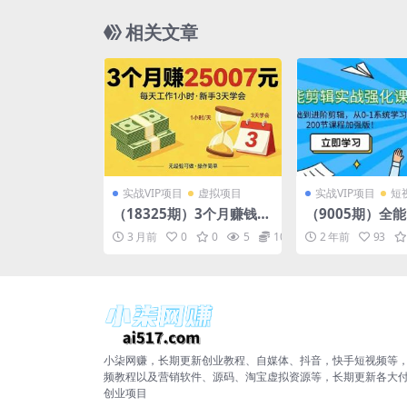
相关文章
实战VIP项目
虚拟项目
实战VIP项目
短
（18325期）3个月赚钱2
（9005期）全
5007元，每天工作1个小
强化课-零基础
3 月前
0
0
5
10
2 年前
93
时，新手3天全部学会！
辑，从0-1系统学
节课程加强版！
小柒网赚，长期更新创业教程、自媒体、抖音，快手短视频等
频教程以及营销软件、源码、淘宝虚拟资源等，长期更新各大
创业项目