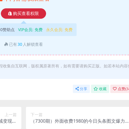
购买查看权限
10赞助点
VIP会员:
免费
永久会员:
免费
已有
30
人解锁查看
程收集自互联网，版权属原著所有，如有需要请购买正版。如若本站内容
分享
收藏
点赞(
3
上一篇
下一篇
私域变现，
（7300期）外面收费1980的今日头条图文爆力
流量扶持
法,AI自动生成文案，隔天见收益 日入500+