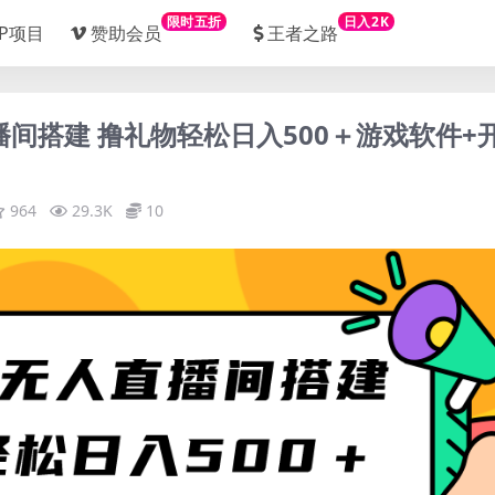
限时五折
日入2K
IP项目
赞助会员
王者之路
播间搭建 撸礼物轻松日入500＋游戏软件+
964
29.3K
10