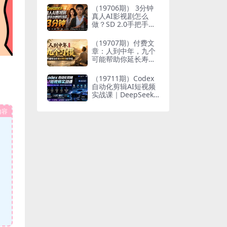
个人与家族代际向上
（19706期） 3分钟
跃升
真人AI影视剧怎么
做？SD 2.0手把手完
整制作流程｜Higgsfi
eld 14天SD 2.0/2.5
（19707期）付费文
无限生成
章：人到中年，九个
可能帮助你延长寿命
的习惯
（19711期）Codex
自动化剪辑AI短视频
实战课｜DeepSeek
V4 Pro多API联动，
图文成片封装Skill全
内容
流程