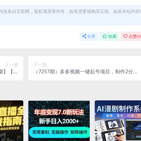
程收集自互联网，版权属原著所有，如有需要请购买正版。如若本站内容
分享
收藏
点赞(
5
上一篇
下一篇
摄】【运
（7257期）多多视频一键起号项目，制作2分
录日常！
钟！矩阵必备！