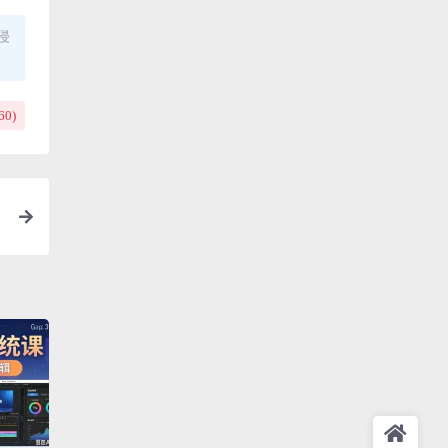
侵
60
)