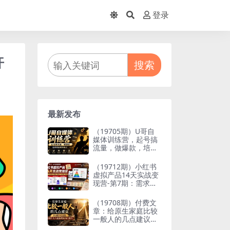
登录
开
搜索
最新发布
（19705期）U哥自
媒体训练营，起号搞
流量，做爆款，培养
做自媒体能力
（19712期）小红书
虚拟产品14天实战变
现营-第7期：需求挖
掘×AI+Skill原创×产
品矩阵×内容笔记×一
（19708期）付费文
人公司进阶×全链路
章：给原生家庭比较
一般人的几点建议，
打破阶层局限，实现