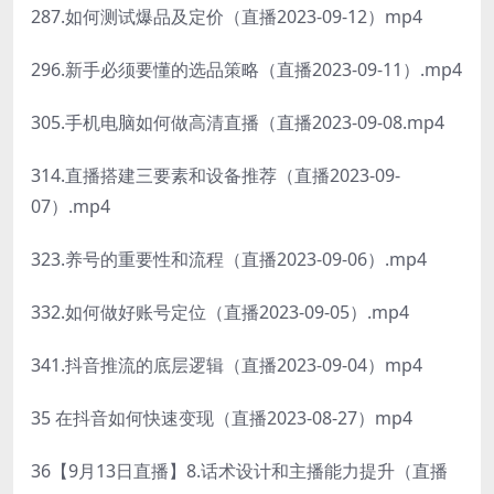
287.如何测试爆品及定价（直播2023-09-12）mp4
296.新手必须要懂的选品策略（直播2023-09-11）.mp4
305.手机电脑如何做高清直播（直播2023-09-08.mp4
314.直播搭建三要素和设备推荐（直播2023-09-
07）.mp4
323.养号的重要性和流程（直播2023-09-06）.mp4
332.如何做好账号定位（直播2023-09-05）.mp4
341.抖音推流的底层逻辑（直播2023-09-04）mp4
35 在抖音如何快速变现（直播2023-08-27）mp4
36【9月13日直播】8.话术设计和主播能力提升（直播