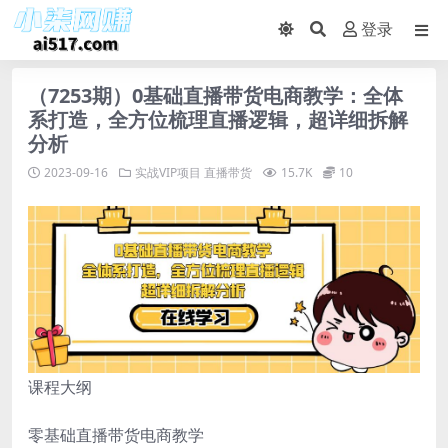
登录
（7253期）0基础直播带货电商教学：全体
系打造，全方位梳理直播逻辑，超详细拆解
分析
2023-09-16
实战VIP项目
直播带货
15.7K
10
课程大纲
零基础直播带货电商教学