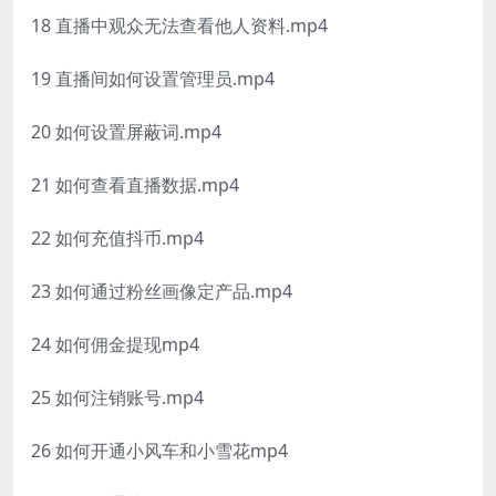
18 直播中观众无法查看他人资料.mp4
19 直播间如何设置管理员.mp4
20 如何设置屏蔽词.mp4
21 如何查看直播数据.mp4
22 如何充值抖币.mp4
23 如何通过粉丝画像定产品.mp4
24 如何佣金提现mp4
25 如何注销账号.mp4
26 如何开通小风车和小雪花mp4