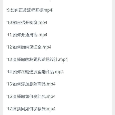
9 如何正常流程开橱mp4
10 如何强开橱窗.mp4
11 如何开通抖店.mp4
12 如何缴纳保证金.mp4
13 直播间的标题和话题设计.mp4
14 如何在精选肤盟选商品.mp4
15 如何添加删除商品.mp4
16 直播间如何发红包.mp4
17 直播间如何发福袋.mp4