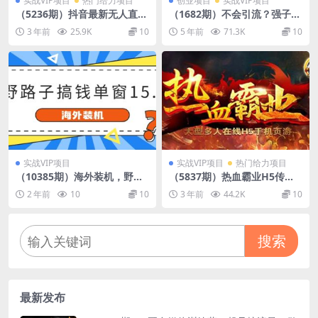
实战VIP项目
热门给力项目
创业项目
实战VIP项目
（5236期）抖音最新无人直播
（1682期）不会引流？强子：
变现直播车牌估值玩法项目 轻
一年变现百万+，我是如何做
3 年前
25.9K
10
5 年前
71.3K
10
松日赚几百+【详细玩法教
流量的？【视频详解】
程】
实战VIP项目
实战VIP项目
热门给力项目
（10385期）海外装机，野路
（5837期）热血霸业H5传奇
子搞钱，单窗口15.8，已变现
手游搭建可开服变现 可搭建自
2 年前
10
10
3 年前
44.2K
10
10000+
己玩【内附源码+GM+教程】
搜索
最新发布