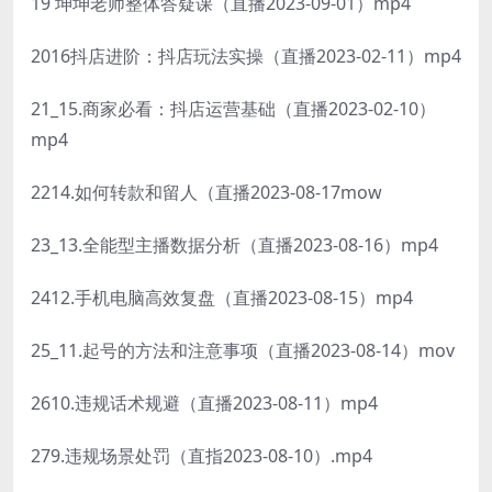
19 坤坤老师整体答疑课（直播2023-09-01）mp4
2016抖店进阶：抖店玩法实操（直播2023-02-11）mp4
21_15.商家必看：抖店运营基础（直播2023-02-10）
mp4
2214.如何转款和留人（直播2023-08-17mow
23_13.全能型主播数据分析（直播2023-08-16）mp4
2412.手机电脑高效复盘（直播2023-08-15）mp4
25_11.起号的方法和注意事项（直播2023-08-14）mov
2610.违规话术规避（直播2023-08-11）mp4
279.违规场景处罚（直指2023-08-10）.mp4