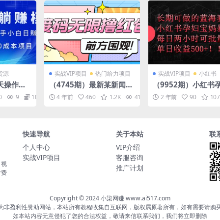
货源
实战VIP项目
热门给力项目
实战VIP项目
小红书
每天操作不
（4745期）最新某新闻平
（9952期）小红书
小白日赚1
台接码无限撸0.88元，提
妈暴力拉新玩法，每
0
9
10
4 年前
460
1.2K
41.9K
2 年前
10
90
107
钱高利润0
现秒到账【详细玩法教
小时，单日收益500
程】
快速导航
关于本站
联
个人中心
VIP介绍
实战VIP项目
客服咨询
，视
推广计划
付费
Copyright © 2024 小柒网赚 www.ai517.com
为非盈利性赞助网站，本站所有教程收集自互联网，版权属原著所有，如有需要请购
如本站内容无意侵犯了您的合法权益，敬请来信联系我们，我们将立即删除