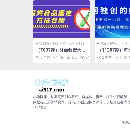
实战VIP项目
热门给力项目
实战VIP项目
无
（7097期）外面收费大几
（11307期）
千的最全酒类食品鉴定方
到一小时，新手
3 年前
402
923
21.9K
10
2 年前
0
法合集-打假赔付项目（仅
500+，最新搞
揭秘）
成本项目
小柒网赚，长期更新创业教程、自媒体、抖音，快手短视频等
频教程以及营销软件、源码、淘宝虚拟资源等，长期更新各大
创业项目
本站