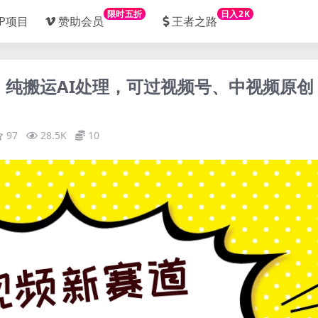
限时五折
日入2K
IP项目
赞助会员
王者之路
道，纯搬运AI处理，可过视频号、中视频原创
97
28.5K
10