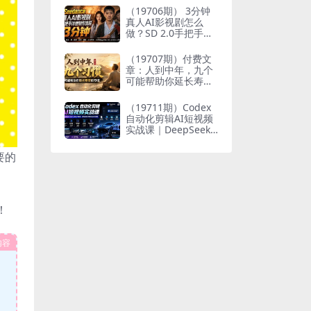
个人与家族代际向上
（19706期） 3分钟
跃升
真人AI影视剧怎么
做？SD 2.0手把手完
整制作流程｜Higgsfi
eld 14天SD 2.0/2.5
（19707期）付费文
无限生成
章：人到中年，九个
可能帮助你延长寿命
的习惯
（19711期）Codex
自动化剪辑AI短视频
实战课｜DeepSeek
V4 Pro多API联动，
图文成片封装Skill全
要的
流程
！
内容