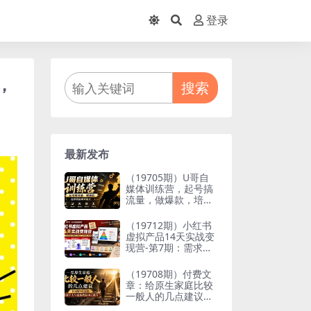
登录
，
搜索
最新发布
（19705期）U哥自
媒体训练营，起号搞
流量，做爆款，培养
做自媒体能力
（19712期）小红书
虚拟产品14天实战变
现营-第7期：需求挖
掘×AI+Skill原创×产
品矩阵×内容笔记×一
（19708期）付费文
人公司进阶×全链路
章：给原生家庭比较
一般人的几点建议，
打破阶层局限，实现