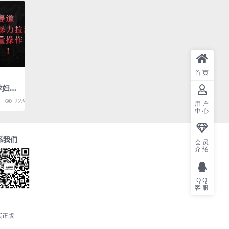
首页
孕妇宝
日两
22.9K
10
用户
+
中心
系我们
会员
介绍
QQ
客服
买正版