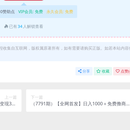
10赞助点
VIP会员:
免费
永久会员:
免费
已有
34
人解锁查看
程收集自互联网，版权属原著所有，如有需要请购买正版。如若本站内容
分享
收藏
点赞(
上一篇
下一篇
变现300
（7791期）【全网首发】日入1000＋免费撸商
好上手！
平台+闲鱼双平台硬核变现，小白轻松上手