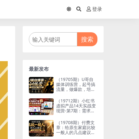
登录
搜索
最新发布
（19705期）U哥自
媒体训练营，起号搞
流量，做爆款，培养
做自媒体能力
（19712期）小红书
虚拟产品14天实战变
现营-第7期：需求挖
掘×AI+Skill原创×产
品矩阵×内容笔记×一
（19708期）付费文
人公司进阶×全链路
章：给原生家庭比较
一般人的几点建议，
打破阶层局限，实现