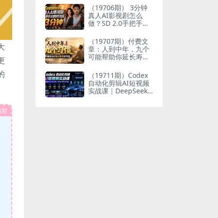
个人与家族代际向上
（19706期） 3分钟
跃升
真人AI影视剧怎么
做？SD 2.0手把手完
整制作流程｜Higgsfi
eld 14天SD 2.0/2.5
（19707期）付费文
大
无限生成
章：人到中年，九个
可能帮助你延长寿命
更
的习惯
的
（19711期）Codex
自动化剪辑AI短视频
实战课｜DeepSeek
V4 Pro多API联动，
图文成片封装Skill全
内容
流程