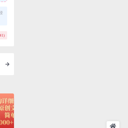
侵
41
)