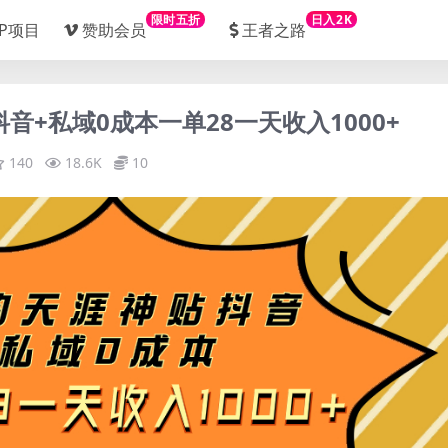
限时五折
日入2K
IP项目
赞助会员
王者之路
音+私域0成本一单28一天收入1000+
140
18.6K
10