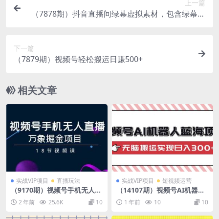
上一篇
（7878期）抖音直播间绿幕虚拟素材，包含绿幕直
播教程、PSD源文件，静态和动态素材…
下一篇
（7879期）视频号轻松搬运日赚500+
相关文章
实战VIP项目
直播玩法
实战VIP项目
短视频运营
（9170期）视频号手机无人直
（14107期）视频号AI机器人
播-万象掘金项目（18节视频
蓝海项目，操作简单适合0基
2 年前
25.6K
10
1 年前
10
10
课）
础小白，无脑搬运实现日入30
0+