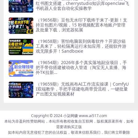
红书图文搭建，cherrystudio知识库openclaw飞
书机器人全套自动化实操教学
（19656期）豆包无水印下载终于来了-更新！支
持豆包图片/视频，15 秒视频配置本地账户管理
及批量下载，浏览器拓展
（19658期）害怕电脑装到病毒软件？开源沙箱
工具来了，轻松隔离运行未知应用，还能软件游
戏无限多开！Sandboxie
（19654期）2026年多个真实落地副业项目，手
把手带你搭建被动收入管道（淘宝无人直播、海
外TK拉新…
（19659期）无线画布AI工作流实操课｜ComfyU
I双端教学，手把手搭建电商带货流程，一键批量
产出图文短视频素材
Copyright © 2024 小柒网赚 www.ai517.com
本站为非盈利性赞助网站，本站所有教程收集自互联网，版权属原著所有，如有
需要请购买正版
如本站内容无意侵犯了您的合法权益，敬请来信联系我们，我们将立即删除