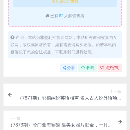
永久会员:
免费
已有
82
人解锁查看
声明：本站为非盈利性赞助网站，本站所有教程收集自互
联网，版权属原著所有，如有需要请购买正版。如若本站内
容侵犯了您的合法权益，可联系我们进行处理。
分享
收藏
点赞(
75
)
上一篇
（7871期）郭德纲说英语相声 名人古人说外语项目
轻松日入300+
下一篇
（7873期）冷门蓝海赛道 靠美女照片掘金，一月两