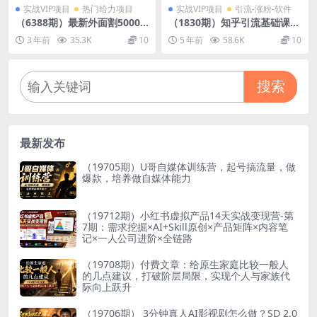
实战VIP项目
热门给力项目
实战VIP项目
引流-涨粉-软件
（6388期）最新外面割5000
（1830期）知乎引流基础课
多的货拉拉搬砖项目，一天50
程：每天稳定加30-50粉实战
3 年前
35.3K
10
5 年前
58.6K
10
0-800，首发拆解痛点
方法，0基础小白也可以操作
搜索
最新发布
（19705期）U哥自媒体训练营，起号搞流量，做
爆款，培养做自媒体能力
（19712期）小红书虚拟产品14天实战变现营-第
7期：需求挖掘×AI+Skill原创×产品矩阵×内容笔
记×一人公司进阶×全链路
（19708期）付费文章：给原生家庭比较一般人
的几点建议，打破阶层局限，实现个人与家族代
际向上跃升
（19706期） 3分钟真人AI影视剧怎么做？SD 2.0