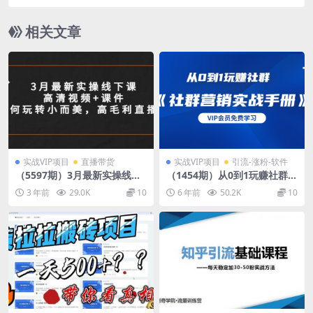
万+，0基础也能做
相关文章
实战VIP项目
直播带货
实战VIP项目
引流-涨粉-软件
（5597期）3月最新实操线下
（1454期）从0到1玩赚社群
课高清视频+课件，如何玩转
《社群营销实战手册》干货满
3 年前
29.0K
10
6 年前
50.2K
10
小而美，高毛利直播间
满，多种变现模式（21节）