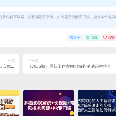
程收集自互联网，版权属原著所有，如有需要请购买正版。如若本站内容
分享
收藏
点赞(
上一篇
下一篇
23实体同
（7936期）最新工作室内部海外消消乐中控全自
完整版）
动挂机撸美金项目，实测单窗口一天8–…