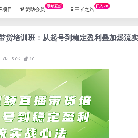
限时五折
日入2K
IP项目
赞助会员
王者之路
直播带货培训班：从起号到稳定盈利叠加爆流
15.0K
10