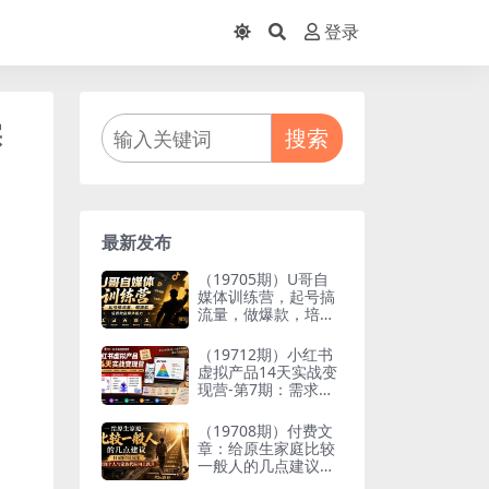
登录
实
搜索
最新发布
（19705期）U哥自
媒体训练营，起号搞
流量，做爆款，培养
做自媒体能力
（19712期）小红书
虚拟产品14天实战变
现营-第7期：需求挖
掘×AI+Skill原创×产
品矩阵×内容笔记×一
（19708期）付费文
人公司进阶×全链路
章：给原生家庭比较
一般人的几点建议，
打破阶层局限，实现