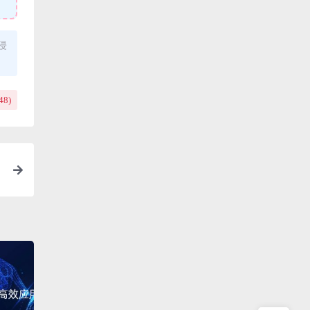
侵
48
)