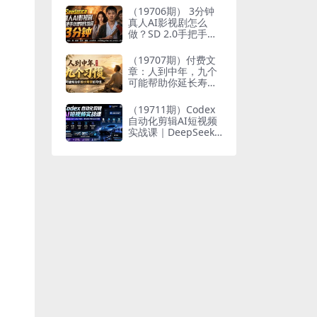
个人与家族代际向上
（19706期） 3分钟
跃升
真人AI影视剧怎么
做？SD 2.0手把手完
整制作流程｜Higgsfi
eld 14天SD 2.0/2.5
（19707期）付费文
无限生成
章：人到中年，九个
可能帮助你延长寿命
的习惯
（19711期）Codex
自动化剪辑AI短视频
实战课｜DeepSeek
V4 Pro多API联动，
图文成片封装Skill全
流程