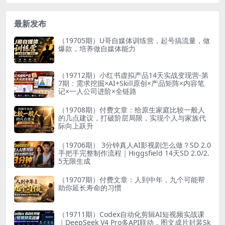
最新发布
（19705期）U哥自媒体训练营，起号搞流量，做
爆款，培养做自媒体能力
（19712期）小红书虚拟产品14天实战变现营-第
7期：需求挖掘×AI+Skill原创×产品矩阵×内容笔
记×一人公司进阶×全链路
（19708期）付费文章：给原生家庭比较一般人
的几点建议，打破阶层局限，实现个人与家族代
际向上跃升
（19706期） 3分钟真人AI影视剧怎么做？SD 2.0
手把手完整制作流程｜Higgsfield 14天SD 2.0/2.
5无限生成
（19707期）付费文章：人到中年，九个可能帮
助你延长寿命的习惯
（19711期）Codex自动化剪辑AI短视频实战课
｜DeepSeek V4 Pro多API联动，图文成片封装Sk