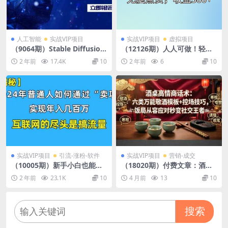
人工智能
实战VIP项目
实战VIP项目
虚拟项目
（9064期）Stable Diffusion
（12126期）人人可做！轻松
商业化训练班，Al绘画商业应
点赞，收益300+，多劳多得！
2 年前
17.4K
10
2 年前
6
10
用课程，AI绘画入门到精通
实战VIP项目
引流-涨粉-软件
实战VIP项目
营销-成交
（10005期）新手小白也能日
（18020期）付费文章：酒桌
引350+创业粉精准流量！实现
高情商话术：六类万能敬酒模
2 年前
23.1K
10
4 月前
13
10
年入百万私域变现攻略
板+控场技巧，饭局从容应对
秒变社交王者
搜索