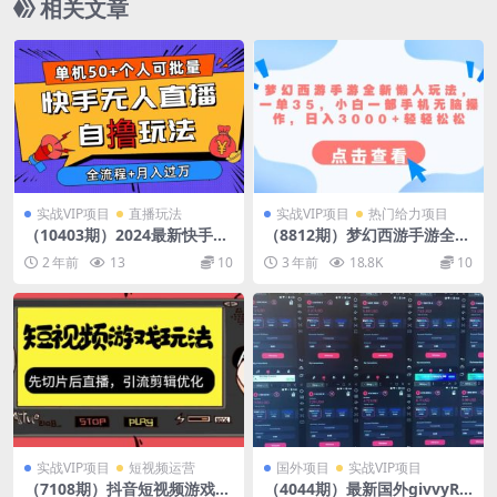
相关文章
实战VIP项目
直播玩法
实战VIP项目
热门给力项目
（10403期）2024最新快手无
（8812期）梦幻西游手游全新
人直播自撸玩法，单机日入50
懒人玩法 一单35 小白一部手
2 年前
13
10
3 年前
18.8K
10
+，个人也可以批量操作月入
机无脑操作 日入3000+轻轻松
过万
松
实战VIP项目
短视频运营
国外项目
实战VIP项目
（7108期）抖音短视频游戏玩
（4044期）最新国外givvyRa