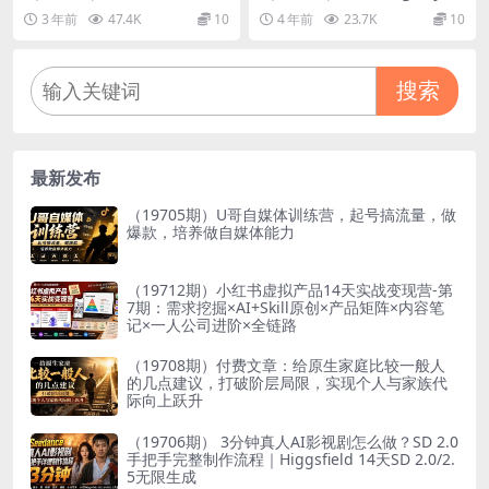
法，先切片后直播，引流剪辑
dio平台全自动挂机撸美金，
3 年前
47.4K
10
4 年前
23.7K
10
优化，带游戏资源
单号一天5美金【永久脚本+教
程】
搜索
最新发布
（19705期）U哥自媒体训练营，起号搞流量，做
爆款，培养做自媒体能力
（19712期）小红书虚拟产品14天实战变现营-第
7期：需求挖掘×AI+Skill原创×产品矩阵×内容笔
记×一人公司进阶×全链路
（19708期）付费文章：给原生家庭比较一般人
的几点建议，打破阶层局限，实现个人与家族代
际向上跃升
（19706期） 3分钟真人AI影视剧怎么做？SD 2.0
手把手完整制作流程｜Higgsfield 14天SD 2.0/2.
5无限生成