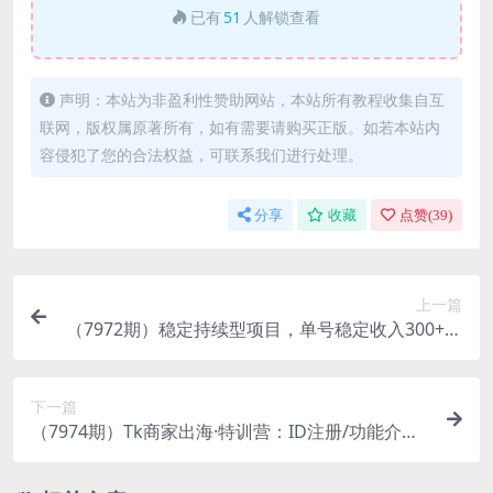
已有
51
人解锁查看
声明：本站为非盈利性赞助网站，本站所有教程收集自互
联网，版权属原著所有，如有需要请购买正版。如若本站内
容侵犯了您的合法权益，可联系我们进行处理。
分享
收藏
点赞(
39
)
上一篇
（7972期）稳定持续型项目，单号稳定收入300+，
新手小白都能轻松月入过万
下一篇
（7974期）Tk商家出海·特训营：ID注册/功能介绍/
定位账号/爆款视频/直播间搭建/带货.