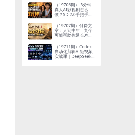
个人与家族代际向上
（19706期） 3分钟
跃升
真人AI影视剧怎么
做？SD 2.0手把手完
整制作流程｜Higgsfi
eld 14天SD 2.0/2.5
（19707期）付费文
无限生成
章：人到中年，九个
可能帮助你延长寿命
的习惯
（19711期）Codex
自动化剪辑AI短视频
实战课｜DeepSeek
V4 Pro多API联动，
图文成片封装Skill全
流程