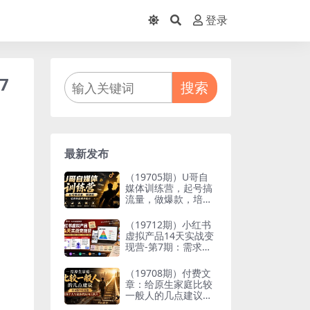
登录
7
搜索
最新发布
（19705期）U哥自
媒体训练营，起号搞
流量，做爆款，培养
做自媒体能力
（19712期）小红书
虚拟产品14天实战变
现营-第7期：需求挖
掘×AI+Skill原创×产
品矩阵×内容笔记×一
（19708期）付费文
人公司进阶×全链路
章：给原生家庭比较
一般人的几点建议，
打破阶层局限，实现