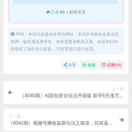
已有
84
人解锁查看
声明：本站为非盈利性赞助网站，本站所有教程收集自互
联网，版权属原著所有，如有需要请购买正版。如若本站内
容侵犯了您的合法权益，可联系我们进行处理。
分享
收藏
点赞(
50
)
上一篇
（8040期）AI原创美女玩法升级版 新手6天涨万粉
5分钟制作视频可批量，多种变现月入3w
下一篇
（8042期）视频号撸收益新玩法之狼道，目前蓝海
玩法轻松月入过万！