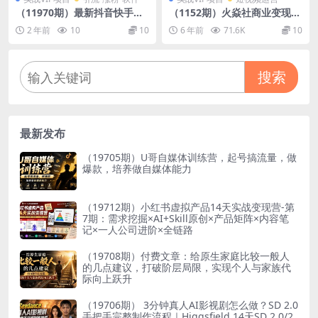
（11970期）最新抖音快手视
（1152期）火焱社商业变现抖
频号全平台无人直播引流1000
音vip实训班，一天利润2000-
2 年前
10
10
6 年前
71.6K
10
+精准创业粉，日轻松变现500
4000佣金收入，轻松月入10W
0+
+
搜索
最新发布
（19705期）U哥自媒体训练营，起号搞流量，做
爆款，培养做自媒体能力
（19712期）小红书虚拟产品14天实战变现营-第
7期：需求挖掘×AI+Skill原创×产品矩阵×内容笔
记×一人公司进阶×全链路
（19708期）付费文章：给原生家庭比较一般人
的几点建议，打破阶层局限，实现个人与家族代
际向上跃升
（19706期） 3分钟真人AI影视剧怎么做？SD 2.0
手把手完整制作流程｜Higgsfield 14天SD 2.0/2.