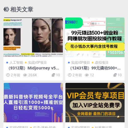
相关文章
人工智能
实战VIP项目
实战VIP项目
虚拟项目
（9312期）Midjourney v5 C
（12431期）99元撬动500+创
hatGPT 和 Bard AI人工智能
业粉，网赚朋友圈投放操作教
2 年前
20.6K
10
2 年前
12
10
人像摄影大师班-15节-中英字
程价值5980！花小钱办大事
幕
内…
实战VIP项目
引流-涨粉-软件
实战VIP项目
短视频运营