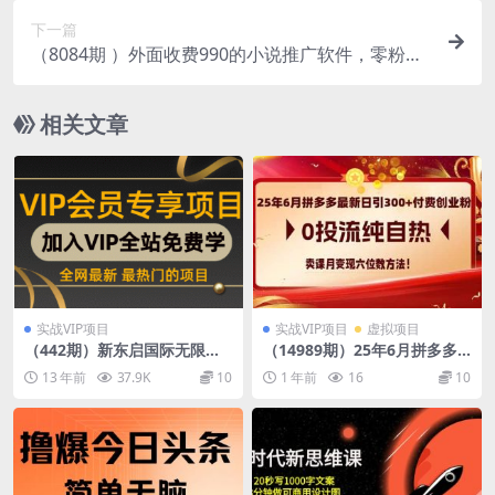
下一篇
（8084期 ）外面收费990的小说推广软件，零粉丝
可变现，月入3000+，小白当天即上手
相关文章
实战VIP项目
实战VIP项目
虚拟项目
（442期）新东启国际无限刷
（14989期）25年6月拼多多
钱项目（可多开账号）实战操
最新日引300+付费创业粉，0
13 年前
37.9K
10
1 年前
16
10
作演示-日赚20-200元项目教
投流纯自热 卖课月变现六位数
程
方法