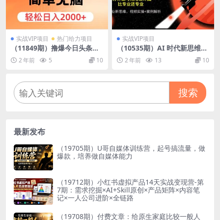
实战VIP项目
热门给力项目
实战VIP项目
（11849期）撸爆今日头条，
（10535期）AI 时代新思维
简单无脑，日入2000+
课，20秒写1000字文案/3分钟
2 年前
5
10
2 年前
13
10
做可商用设计图/比专业还专业
搜索
最新发布
（19705期）U哥自媒体训练营，起号搞流量，做
爆款，培养做自媒体能力
（19712期）小红书虚拟产品14天实战变现营-第
7期：需求挖掘×AI+Skill原创×产品矩阵×内容笔
记×一人公司进阶×全链路
（19708期）付费文章：给原生家庭比较一般人