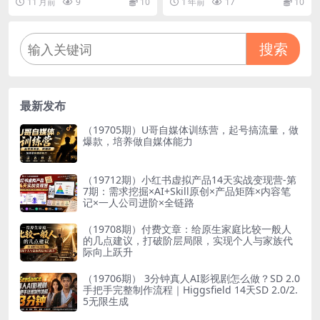
11 月前
9
10
1 年前
17
10
200+，新手小白轻松上手！
+可矩阵批量操作
搜索
最新发布
（19705期）U哥自媒体训练营，起号搞流量，做
爆款，培养做自媒体能力
（19712期）小红书虚拟产品14天实战变现营-第
7期：需求挖掘×AI+Skill原创×产品矩阵×内容笔
记×一人公司进阶×全链路
（19708期）付费文章：给原生家庭比较一般人
的几点建议，打破阶层局限，实现个人与家族代
际向上跃升
（19706期） 3分钟真人AI影视剧怎么做？SD 2.0
手把手完整制作流程｜Higgsfield 14天SD 2.0/2.
5无限生成