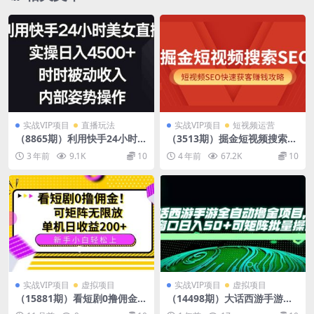
实战VIP项目
直播玩法
实战VIP项目
短视频运营
（8865期）利用快手24小时美
（3513期）掘金短视频搜索SE
女直播，实操日入4500+，时
O，短视频SEO快速获客赚钱
3 年前
9.1K
10
4 年前
67.2K
10
时被动收入，内部姿势操作
攻略
实战VIP项目
虚拟项目
实战VIP项目
虚拟项目
（15881期）看短剧0撸佣金，
（14498期）大话西游手游全
可矩阵无限放大，单机日收益
自动撸金项目，单窗口日入50