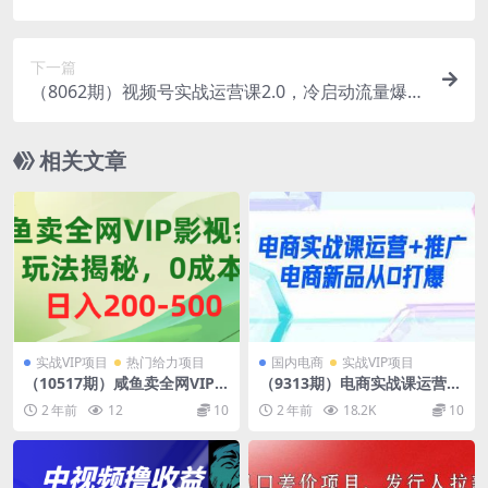
现各种商业变现【第五期】
下一篇
（8062期）视频号实战运营课2.0，冷启动流量爆
发，单场直播迅速打爆直播间
相关文章
实战VIP项目
热门给力项目
国内电商
实战VIP项目
（10517期）咸鱼卖全网VIP
（9313期）电商实战课运营
影视会员，玩法揭秘，0成本
+推广，电商新品从0打爆（99
2 年前
12
10
2 年前
18.2K
10
日入200-500
节视频课）