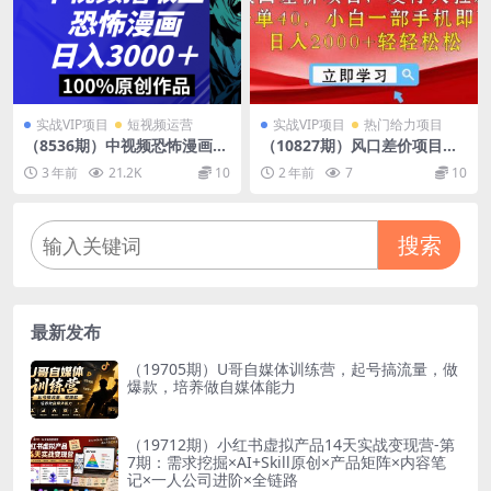
实战VIP项目
短视频运营
实战VIP项目
热门给力项目
（8536期）中视频恐怖漫画暴
（10827期）风口差价项目，
力撸收益，日入3000＋，10
发行人拉新，差价一单40，小
3 年前
21.2K
10
2 年前
7
10
0%原创玩法，小白轻松上手
白一部手机即可操作，日入2
多…
0…
搜索
最新发布
（19705期）U哥自媒体训练营，起号搞流量，做
爆款，培养做自媒体能力
（19712期）小红书虚拟产品14天实战变现营-第
7期：需求挖掘×AI+Skill原创×产品矩阵×内容笔
记×一人公司进阶×全链路