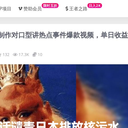
限时五折
日入2K
IP项目
赞助会员
王者之路
AI制作对口型讲热点事件爆款视频，单日收益
132
17.3K
10