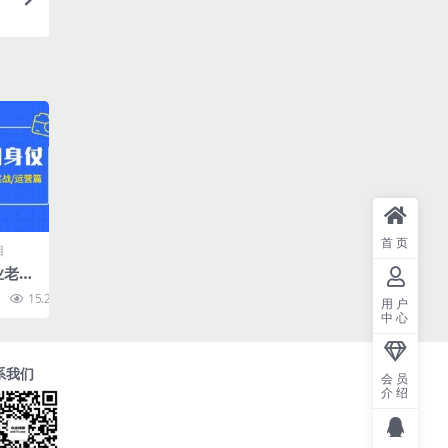
首页
目
业老板
获客
15.2K
10
用户
/运
中心
系我们
会员
介绍