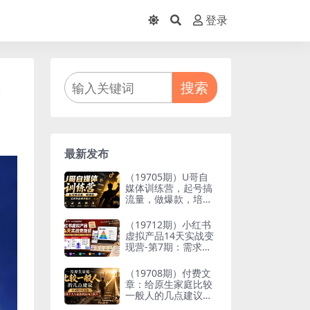
登录
搜索
最新发布
（19705期）U哥自
媒体训练营，起号搞
流量，做爆款，培养
做自媒体能力
（19712期）小红书
虚拟产品14天实战变
现营-第7期：需求挖
掘×AI+Skill原创×产
品矩阵×内容笔记×一
（19708期）付费文
人公司进阶×全链路
章：给原生家庭比较
一般人的几点建议，
打破阶层局限，实现