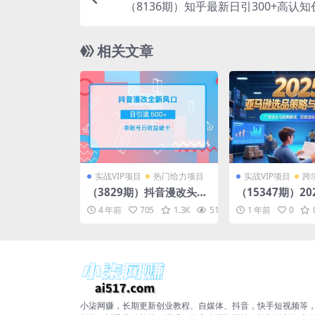
（8136期）知乎最新日引300+高认
“割韭菜”日稳定变现
相关文章
实战VIP项目
热门给力项目
实战VIP项目
跨
（3829期）抖音漫改头
（15347期）2
像，实操日收益破千，日
选品策略与新品
4 年前
705
1.3K
51.4K
1 年前
10
0
引流微信500+一天收入27
告优化与政策解
42元
活动与运营规划
小柒网赚，长期更新创业教程、自媒体、抖音，快手短视频等