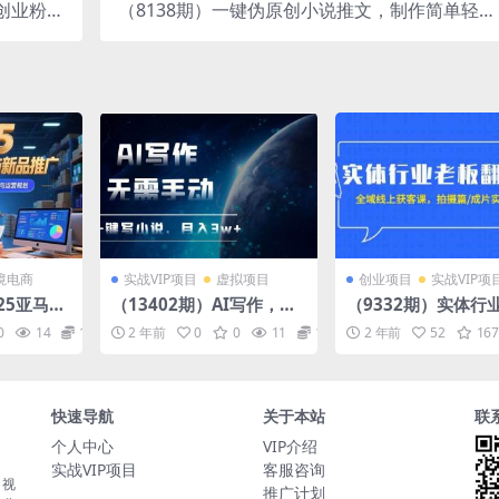
知创业粉，
（8138期）一键伪原创小说推文，制作简单轻松
5000+
变现
境电商
实战VIP项目
虚拟项目
创业项目
实战VIP项
025亚马逊
（13402期）AI写作，无
（9332期）实体行
推广，广
需手动，一键写小说，月
翻身仗：全域-线上
0
14
10
2 年前
0
0
11
10
2 年前
52
167
读，促销
入3w+
课，拍摄篇/成片实战
营篇（20节课）
快速导航
关于本站
联
个人中心
VIP介绍
实战VIP项目
客服咨询
，视
推广计划