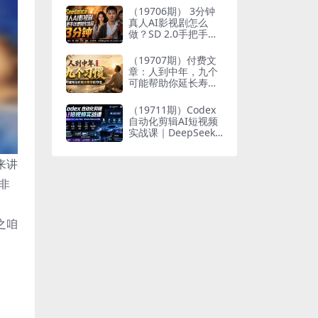
个人与家族代际向上
（19706期） 3分钟
跃升
真人AI影视剧怎么
做？SD 2.0手把手完
整制作流程｜Higgsfi
eld 14天SD 2.0/2.5
（19707期）付费文
无限生成
章：人到中年，九个
可能帮助你延长寿命
的习惯
（19711期）Codex
自动化剪辑AI短视频
实战课｜DeepSeek
V4 Pro多API联动，
图文成片封装Skill全
来讲
流程
非
之咱