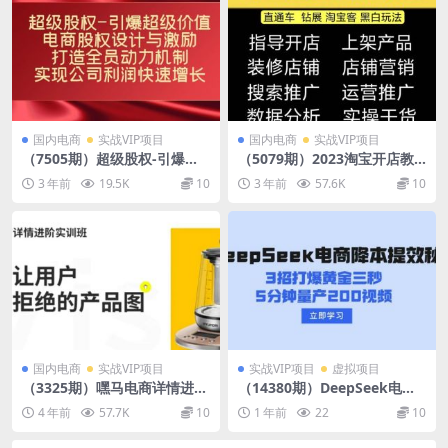
国内电商
实战VIP项目
国内电商
实战VIP项目
（7505期）超级股权-引爆超
（5079期）2023淘宝开店教
级价值：电商股权设计与激
程0基础到高级全套视频网店
3 年前
19.5K
10
3 年前
57.6K
10
励：打造全员动力机制 实现…
电商运营培训教学课程（2月
更新）
国内电商
实战VIP项目
实战VIP项目
虚拟项目
（3325期）嘿马电商详情进阶
（14380期）DeepSeek电商
实训班，打造让用户无法拒绝
降本提效秘籍：3招打爆黄金
4 年前
57.7K
10
1 年前
22
10
的产品图（12节课）
三秒，5分钟量产200视频