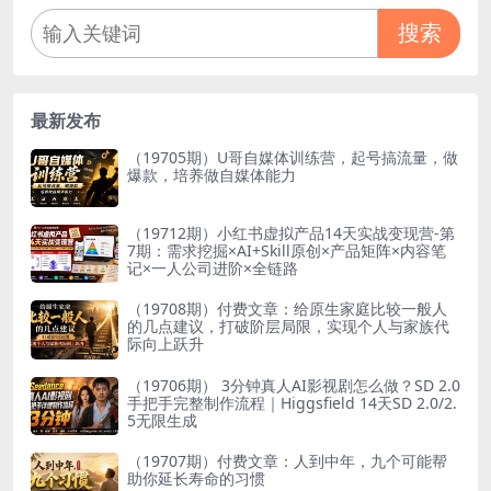
搜索
最新发布
（19705期）U哥自媒体训练营，起号搞流量，做
爆款，培养做自媒体能力
（19712期）小红书虚拟产品14天实战变现营-第
7期：需求挖掘×AI+Skill原创×产品矩阵×内容笔
记×一人公司进阶×全链路
（19708期）付费文章：给原生家庭比较一般人
的几点建议，打破阶层局限，实现个人与家族代
际向上跃升
（19706期） 3分钟真人AI影视剧怎么做？SD 2.0
手把手完整制作流程｜Higgsfield 14天SD 2.0/2.
5无限生成
（19707期）付费文章：人到中年，九个可能帮
助你延长寿命的习惯