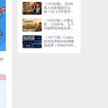
个人与家族代际向上
（19706期） 3分钟
跃升
真人AI影视剧怎么
做？SD 2.0手把手完
整制作流程｜Higgsfi
eld 14天SD 2.0/2.5
（19707期）付费文
无限生成
章：人到中年，九个
可能帮助你延长寿命
的习惯
（19711期）Codex
自动化剪辑AI短视频
实战课｜DeepSeek
V4 Pro多API联动，
图文成片封装Skill全
流程
作
内容