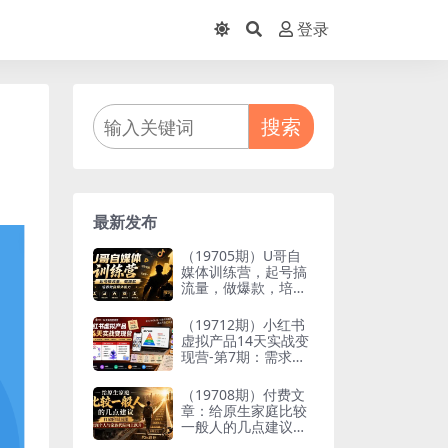
登录
搜索
最新发布
（19705期）U哥自
媒体训练营，起号搞
流量，做爆款，培养
做自媒体能力
（19712期）小红书
虚拟产品14天实战变
现营-第7期：需求挖
掘×AI+Skill原创×产
品矩阵×内容笔记×一
（19708期）付费文
人公司进阶×全链路
章：给原生家庭比较
一般人的几点建议，
打破阶层局限，实现