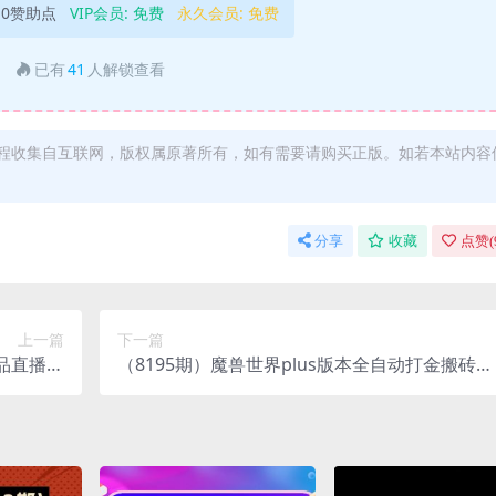
10赞助点
VIP会员:
免费
永久会员:
免费
已有
41
人解锁查看
程收集自互联网，版权属原著所有，如有需要请购买正版。如若本站内容
分享
收藏
点赞(
上一篇
下一篇
品直播引
（8195期）魔兽世界plus版本全自动打金搬砖，
姆级教程
单机500+，操作简单好上手。