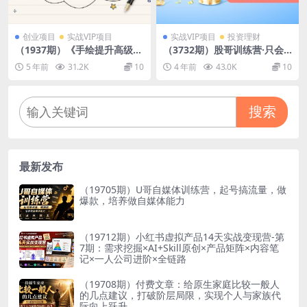
创业项目
实战VIP项目
实战VIP项目
投资理财
（1937期）《手绘提升高级训
（3732期）股哥训练营·只会
练营》掌握一门热门技能，就
炒股20期：一套完整的股市识
5 年前
31.2K
10
4 年前
43.0K
10
业不愁（视频课程-附素材）
别系统，分辨大涨、大跌！
搜索
最新发布
（19705期）U哥自媒体训练营，起号搞流量，做
爆款，培养做自媒体能力
（19712期）小红书虚拟产品14天实战变现营-第
7期：需求挖掘×AI+Skill原创×产品矩阵×内容笔
记×一人公司进阶×全链路
（19708期）付费文章：给原生家庭比较一般人
的几点建议，打破阶层局限，实现个人与家族代
际向上跃升