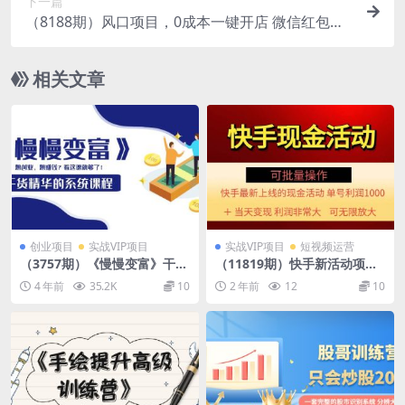
下一篇
（8188期）风口项目，0成本一键开店 微信红包封
面 市场需求量巨大 看懂的引进提前布局
相关文章
创业项目
实战VIP项目
实战VIP项目
短视频运营
（3757期）《慢慢变富》干货
（11819期）快手新活动项
精华的系统课程：想创业，想
目！单账号利润1000+ 非常简
4 年前
35.2K
10
2 年前
12
10
赚钱？看这课就够了！
单【可批量】（项目介绍＋项
目…