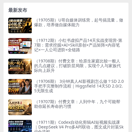
最新发布
（19705期）U哥自媒体训练营，起号搞流量，做
爆款，培养做自媒体能力
（19712期）小红书虚拟产品14天实战变现营-第
7期：需求挖掘×AI+Skill原创×产品矩阵×内容笔
记×一人公司进阶×全链路
（19708期）付费文章：给原生家庭比较一般人
的几点建议，打破阶层局限，实现个人与家族代
际向上跃升
（19706期） 3分钟真人AI影视剧怎么做？SD 2.0
手把手完整制作流程｜Higgsfield 14天SD 2.0/2.
5无限生成
（19707期）付费文章：人到中年，九个可能帮
助你延长寿命的习惯
（19711期）Codex自动化剪辑AI短视频实战课
｜DeepSeek V4 Pro多API联动，图文成片封装Sk
ill全流程