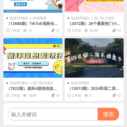
实战VIP项目
跨境电商
实战VIP项目
热门给力项目
（12688期）TikTok涨粉全攻
（2072期）26个最新热门小项
略：掌握算法逻辑，精准发
目：每天赚100到500元稳稳
2 年前
12
10
5 年前
36.9K
10
布，粉丝数飙升百万
的，适合副业操作！
实战VIP项目
热门给力项目
实战VIP项目
（7822期）崩坏4游戏信息差
（12013期）2024民宿二房东
玩法，无脑操作，一部手机收
操盘手 民宿营销实战/纯干货/
3 年前
19.8K
10
2 年前
8
10
益无上限（附渠道)
零忽悠/手把手教你做营销/21
节
搜索