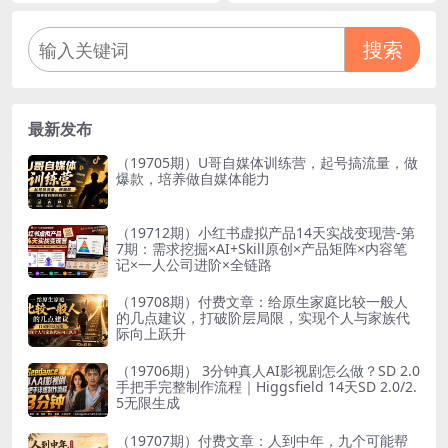
3…
搜索
最新发布
（19705期）U哥自媒体训练营，起号搞流量，做
爆款，培养做自媒体能力
（19712期）小红书虚拟产品14天实战变现营-第
7期：需求挖掘×AI+Skill原创×产品矩阵×内容笔
记×一人公司进阶×全链路
（19708期）付费文章：给原生家庭比较一般人
的几点建议，打破阶层局限，实现个人与家族代
际向上跃升
（19706期） 3分钟真人AI影视剧怎么做？SD 2.0
手把手完整制作流程｜Higgsfield 14天SD 2.0/2.
5无限生成
（19707期）付费文章：人到中年，九个可能帮