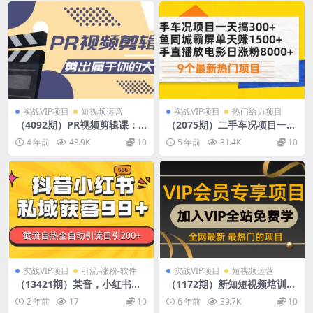
实战VIP项目
短视频运营
实战VIP项目
热门给力项目
（4092期）PR视频剪辑课：
（2075期）二手车况项目一天
各种剪辑与视频特效玩法，剪
搞300+闲鱼同城霸屏单天赚15
4 年前
43.9K
10
5 年前
31.4K
10
出属于你的大片
00+快手直播放电影日涨粉800
0+
实战VIP项目
引流-涨粉-软件
实战VIP项目
短视频运营
（13421期）某音，小红书，
（1172期）新知短视频培训20
野路子引流玩法截流自热一体
20.3.9如何1-2天起出千粉，万
2 年前
17
10
6 年前
39.7K
10
化日引200+精准粉 单日变现
粉号（附抖音玩法底层逻辑）