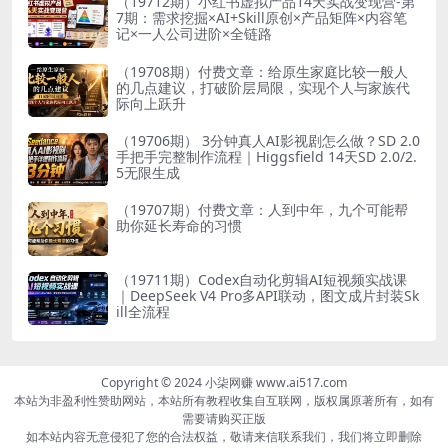
（19712期）小红书虚拟产品14天实战变现营-第
7期：需求挖掘×AI+Skill原创×产品矩阵×内容笔
记×一人公司进阶×全链路
（19708期）付费文章：给原生家庭比较一般人
的几点建议，打破阶层局限，实现个人与家族代
际向上跃升
（19706期） 3分钟真人AI影视剧怎么做？SD 2.0
手把手完整制作流程｜Higgsfield 14天SD 2.0/2.
5无限生成
（19707期）付费文章：人到中年，九个可能帮
助你延长寿命的习惯
（19711期）Codex自动化剪辑AI短视频实战课
｜DeepSeek V4 Pro多API联动，图文成片封装Sk
ill全流程
Copyright © 2024 小柒网赚 www.ai517.com
本站为非盈利性赞助网站，本站所有教程收集自互联网，版权属原著所有，如有
需要请购买正版
如本站内容无意侵犯了您的合法权益，敬请来信联系我们，我们将立即删除