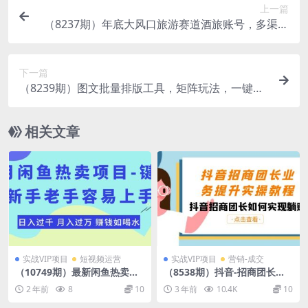
上一篇
（8237期）年底大风口旅游赛道酒旅账号，多渠道
变现，小白也能月入2W+
下一篇
（8239期）图文批量排版工具，矩阵玩法，一键生
成10000张图，每日分发多个账号，每…
相关文章
实战VIP项目
短视频运营
实战VIP项目
营销-成交
（10749期）最新闲鱼热卖项
（8538期）抖音-招商团长业
目-键盘，新手老手容易上手，
务提升实操教程，抖音招商团
2 年前
8
10
3 年前
10.4K
10
日入过千，月入过万，赚钱…
长如何实现躺赚（38节）