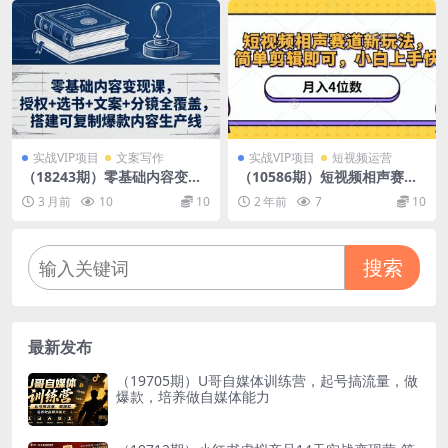
实战VIP项目
文案写作
实战VIP项目
短视频运营
（18243期）零基础内容变现
（10586期）短视频相声赛道
课，授权+选书+文案+分镜全
新玩法，简单剪辑即可，月入
3 月前
10
10
2 年前
7
10
覆盖，搭建可复制爆款内容生
四位数（附软件+素材）
产线
搜索
最新发布
（19705期）U哥自媒体训练营，起号搞流量，做
爆款，培养做自媒体能力