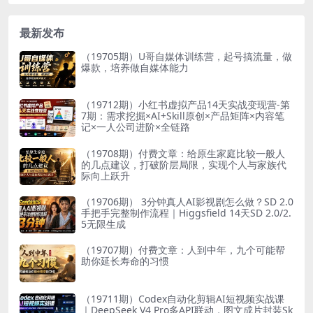
最新发布
（19705期）U哥自媒体训练营，起号搞流量，做
爆款，培养做自媒体能力
（19712期）小红书虚拟产品14天实战变现营-第
7期：需求挖掘×AI+Skill原创×产品矩阵×内容笔
记×一人公司进阶×全链路
（19708期）付费文章：给原生家庭比较一般人
的几点建议，打破阶层局限，实现个人与家族代
际向上跃升
（19706期） 3分钟真人AI影视剧怎么做？SD 2.0
手把手完整制作流程｜Higgsfield 14天SD 2.0/2.
5无限生成
（19707期）付费文章：人到中年，九个可能帮
助你延长寿命的习惯
（19711期）Codex自动化剪辑AI短视频实战课
｜DeepSeek V4 Pro多API联动，图文成片封装Sk