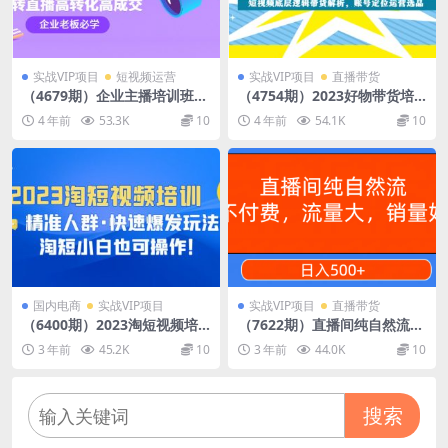
实战VIP项目
短视频运营
实战VIP项目
直播带货
（4679期）企业主播培训班：
（4754期）2023好物带货培
0基础学习直播带货，建立主
训班：短视频底层逻辑带货解
4 年前
53.3K
10
4 年前
54.1K
10
播团队，玩转直播高转化高成
析，账号定位运营选品
交
国内电商
实战VIP项目
实战VIP项目
直播带货
（6400期）2023淘短视频培
（7622期）直播间纯自然流，
训：精准人群·快速爆发玩法，
不付费，流量大，销量好，日
3 年前
45.2K
10
3 年前
44.0K
10
淘短小白也可操作！
入500+
搜索