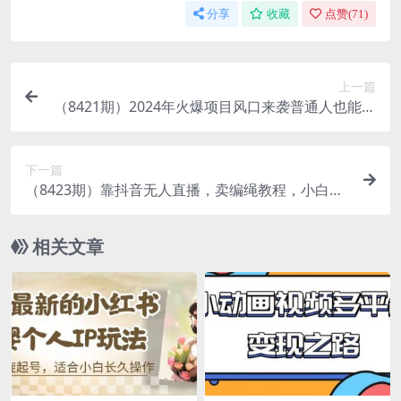
分享
收藏
点赞(
71
)
上一篇
（8421期）2024年火爆项目风口来袭普通人也能轻
松上手轻松日入500-1000+
下一篇
（8423期）靠抖音无人直播，卖编绳教程，小白也
能日入1000+，落地保姆级教程
相关文章