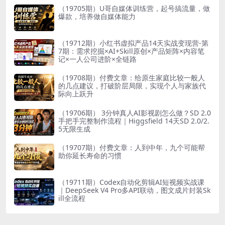
（19705期）U哥自媒体训练营，起号搞流量，做
爆款，培养做自媒体能力
（19712期）小红书虚拟产品14天实战变现营-第
7期：需求挖掘×AI+Skill原创×产品矩阵×内容笔
记×一人公司进阶×全链路
（19708期）付费文章：给原生家庭比较一般人
的几点建议，打破阶层局限，实现个人与家族代
际向上跃升
（19706期） 3分钟真人AI影视剧怎么做？SD 2.0
手把手完整制作流程｜Higgsfield 14天SD 2.0/2.
5无限生成
（19707期）付费文章：人到中年，九个可能帮
助你延长寿命的习惯
（19711期）Codex自动化剪辑AI短视频实战课
｜DeepSeek V4 Pro多API联动，图文成片封装Sk
ill全流程