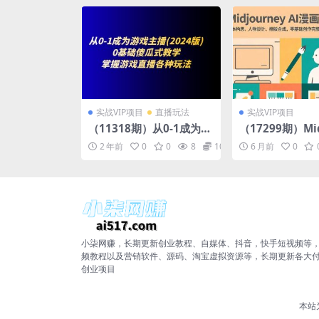
实战VIP项目
直播玩法
实战VIP项目
（11318期）从0-1成为游
（17299期）Mid
戏主播(2024版)：0基础傻
y AI漫画创作
2 年前
0
0
8
10
6 月前
0
瓜式教学，掌握游戏直播
思、人物设计、
各种玩法
成，零基础创作
或系列插画
小柒网赚，长期更新创业教程、自媒体、抖音，快手短视频等
频教程以及营销软件、源码、淘宝虚拟资源等，长期更新各大
创业项目
本站