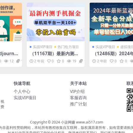
实战VIP项目
热门给力项目
实战VIP项目
虚拟项
journe
（11167期）最新内测手
（12486期）202
课，脚本构
机掘金，单机双平台一天1
蓝海项目，全新分成
0
12
10
2 年前
0
0
19
10
2 年前
0
0
排版合
00+，零投入抢首码
台，可单号可矩阵，
完整漫画
轻松月入10000+
快速导航
关于本站
联
个人中心
VIP介绍
实战VIP项目
客服咨询
，视
推广计划
付费
Copyright © 2024 小柒网赚 www.ai517.com
为非盈利性赞助网站，本站所有教程收集自互联网，版权属原著所有，如有需要请购
如本站内容无意侵犯了您的合法权益，敬请来信联系我们，我们将立即删除