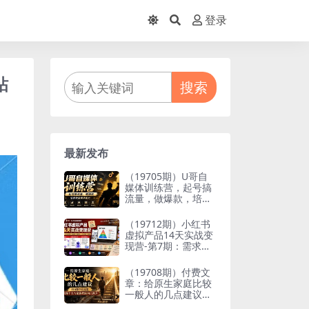
登录
粘
搜索
最新发布
（19705期）U哥自
媒体训练营，起号搞
流量，做爆款，培养
做自媒体能力
（19712期）小红书
虚拟产品14天实战变
现营-第7期：需求挖
掘×AI+Skill原创×产
品矩阵×内容笔记×一
（19708期）付费文
人公司进阶×全链路
章：给原生家庭比较
一般人的几点建议，
打破阶层局限，实现