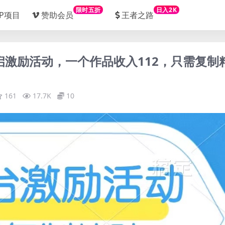
限时五折
日入2K
IP项目
赞助会员
王者之路
启激励活动，一个作品收入112，只需复制
161
17.7K
10