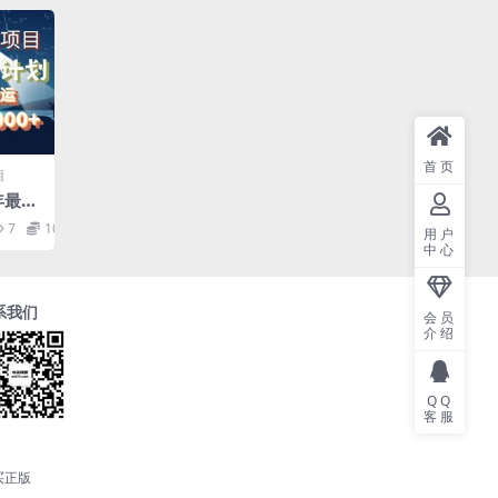
首页
目
4年最新
平
7
10
用户
单号
中心
系我们
会员
介绍
QQ
客服
买正版