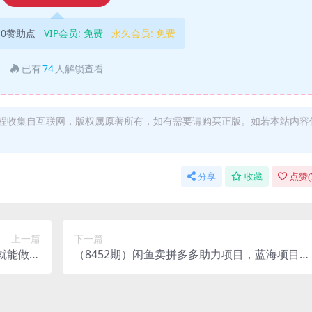
10赞助点
VIP会员:
免费
永久会员:
免费
已有
74
人解锁查看
程收集自互联网，版权属原著所有，如有需要请购买正版。如若本站内容
分享
收藏
点赞(
上一篇
下一篇
就能做，
（8452期）闲鱼卖拼多多助力项目，蓝海项目新
1000+
手单号也能300+