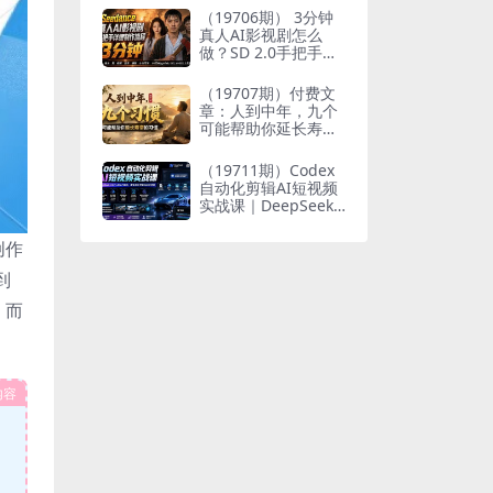
个人与家族代际向上
（19706期） 3分钟
跃升
真人AI影视剧怎么
做？SD 2.0手把手完
整制作流程｜Higgsfi
eld 14天SD 2.0/2.5
（19707期）付费文
无限生成
章：人到中年，九个
可能帮助你延长寿命
的习惯
（19711期）Codex
自动化剪辑AI短视频
实战课｜DeepSeek
V4 Pro多API联动，
图文成片封装Skill全
创作
流程
到
，而
内容