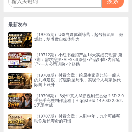
搜索
最新发布
（19705期）U哥自媒体训练营，起号搞流量，做
爆款，培养做自媒体能力
（19712期）小红书虚拟产品14天实战变现营-第
7期：需求挖掘×AI+Skill原创×产品矩阵×内容笔
记×一人公司进阶×全链路
（19708期）付费文章：给原生家庭比较一般人
的几点建议，打破阶层局限，实现个人与家族代
际向上跃升
（19706期） 3分钟真人AI影视剧怎么做？SD 2.0
手把手完整制作流程｜Higgsfield 14天SD 2.0/2.
5无限生成
（19707期）付费文章：人到中年，九个可能帮
助你延长寿命的习惯