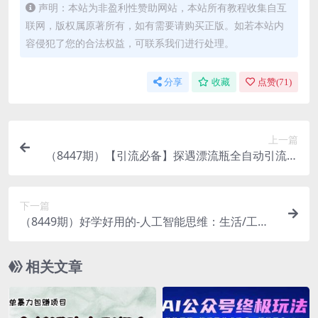
声明：本站为非盈利性赞助网站，本站所有教程收集自互
联网，版权属原著所有，如有需要请购买正版。如若本站内
容侵犯了您的合法权益，可联系我们进行处理。
分享
收藏
点赞(
71
)
上一篇
（8447期）【引流必备】探遇漂流瓶全自动引流脚
本，引流色粉必备神器嘎嘎上量【引…
下一篇
（8449期）好学好用的-人工智能思维：生活/工作/
娱乐/适用于各种场景（56节视频课）
相关文章