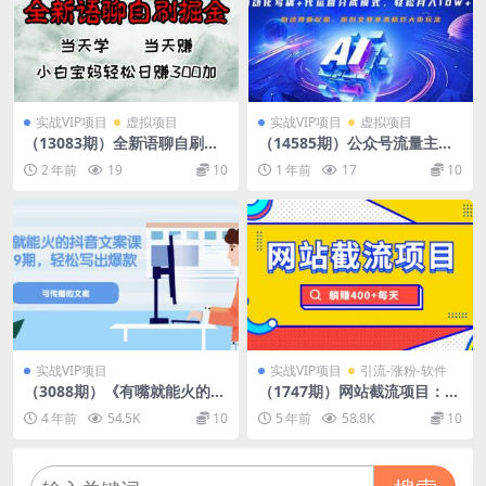
实战VIP项目
虚拟项目
实战VIP项目
虚拟项目
（13083期）全新语聊自刷掘
（14585期）公众号流量主终
金项目，当天见收益，小白宝
极玩法：自动化写稿+代运营
2 年前
19
10
1 年前
17
10
妈每日轻松包赚300+
分成模式，轻松月入10W+
实战VIP项目
实战VIP项目
引流-涨粉-软件
（3088期）《有嘴就能火的抖
（1747期）网站截流项目：自
音文案课》18+19期，轻松写
动化快速，长久赚钱，实战3
4 年前
54.5K
10
5 年前
58.8K
10
出爆款可传播文案
天即可躺赚400+每天