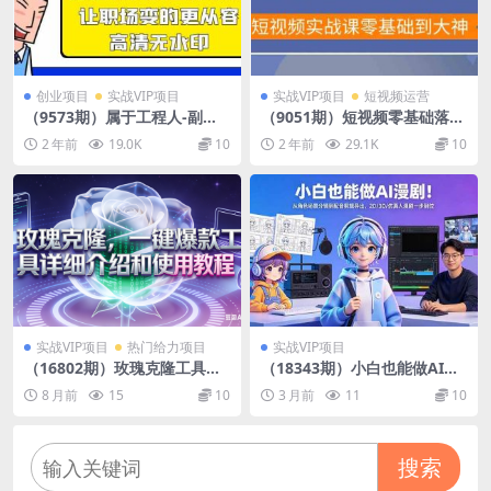
创业项目
实战VIP项目
实战VIP项目
短视频运营
（9573期）属于工程人-副业
（9051期）短视频零基础落地
方法论，打造你的商业化技
实战特训营，短视频实战课零
2 年前
19.0K
10
2 年前
29.1K
10
能，让职场变的更从容-高清无
基础到大神
水印
实战VIP项目
热门给力项目
实战VIP项目
（16802期）玫瑰克隆工具，
（18343期）小白也能做AI漫
自媒体必备神器，一键爆款工
剧！从角色场景分镜到配音剪
8 月前
15
10
3 月前
11
10
具详细介绍和使用教程
辑导出，2D/3D/仿真人漫剧一
步到位
搜索