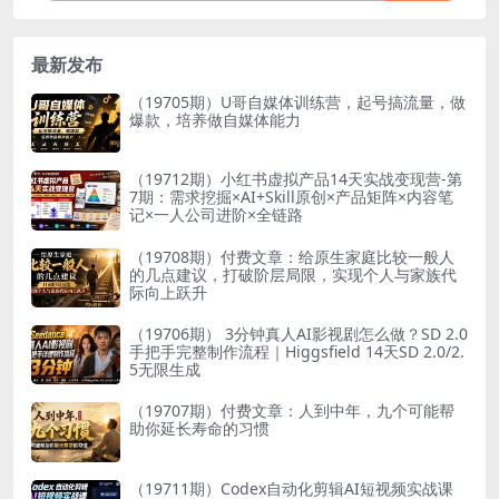
最新发布
（19705期）U哥自媒体训练营，起号搞流量，做
爆款，培养做自媒体能力
（19712期）小红书虚拟产品14天实战变现营-第
7期：需求挖掘×AI+Skill原创×产品矩阵×内容笔
记×一人公司进阶×全链路
（19708期）付费文章：给原生家庭比较一般人
的几点建议，打破阶层局限，实现个人与家族代
际向上跃升
（19706期） 3分钟真人AI影视剧怎么做？SD 2.0
手把手完整制作流程｜Higgsfield 14天SD 2.0/2.
5无限生成
（19707期）付费文章：人到中年，九个可能帮
助你延长寿命的习惯
（19711期）Codex自动化剪辑AI短视频实战课