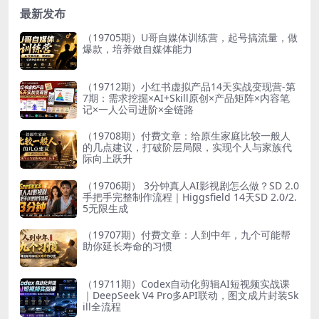
最新发布
（19705期）U哥自媒体训练营，起号搞流量，做
爆款，培养做自媒体能力
（19712期）小红书虚拟产品14天实战变现营-第
7期：需求挖掘×AI+Skill原创×产品矩阵×内容笔
记×一人公司进阶×全链路
（19708期）付费文章：给原生家庭比较一般人
的几点建议，打破阶层局限，实现个人与家族代
际向上跃升
（19706期） 3分钟真人AI影视剧怎么做？SD 2.0
手把手完整制作流程｜Higgsfield 14天SD 2.0/2.
5无限生成
（19707期）付费文章：人到中年，九个可能帮
助你延长寿命的习惯
（19711期）Codex自动化剪辑AI短视频实战课
｜DeepSeek V4 Pro多API联动，图文成片封装Sk
ill全流程