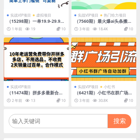
实战VIP项目
虚拟项目
实战VIP项目
热门给力项目
（15298期）一单19.9-29.9
（7560期）最火爆ai头条搬砖
纯被动收益 单日被动入账100
项目，单日操作收益100-300+
1 年前
19
10
3 年前
18.4K
10
0+ 简单上手门槛低 可复制
实战VIP项目
实战VIP项目
小红书
（11474期）拼多多最新合作
（6421期）小红书在群广场加
开店日入4000+两天销量过百
群 小号可批量操作 可进行引
2 年前
13
10
3 年前
30.8K
10
单，无学费、老运营代操作、
流私域（软件+教程）
…
搜索