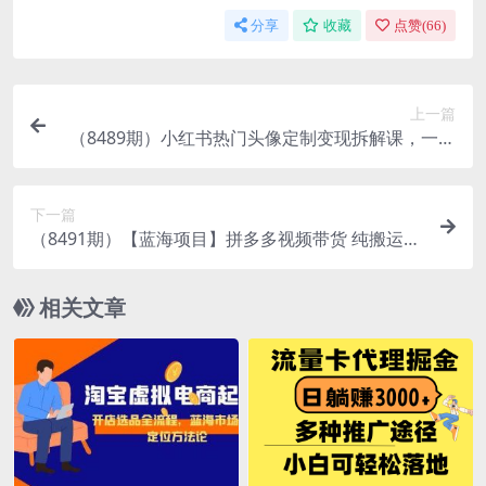
分享
收藏
点赞(
66
)
上一篇
（8489期）小红书热门头像定制变现拆解课，一条
龙玩法分享给你
下一篇
（8491期）【蓝海项目】拼多多视频带货 纯搬运一
个月搞了5w佣金，小白也能操作 送工具
相关文章