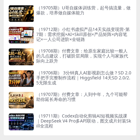
（19705期）U哥自媒体训练营，起号搞流量，做
爆款，培养做自媒体能力
（19712期）小红书虚拟产品14天实战变现营-第
7期：需求挖掘×AI+Skill原创×产品矩阵×内容笔
记×一人公司进阶×全链路
（19708期）付费文章：给原生家庭比较一般人
的几点建议，打破阶层局限，实现个人与家族代
际向上跃升
（19706期） 3分钟真人AI影视剧怎么做？SD 2.0
手把手完整制作流程｜Higgsfield 14天SD 2.0/2.
5无限生成
（19707期）付费文章：人到中年，九个可能帮
助你延长寿命的习惯
（19711期）Codex自动化剪辑AI短视频实战课
｜DeepSeek V4 Pro多API联动，图文成片封装Sk
ill全流程