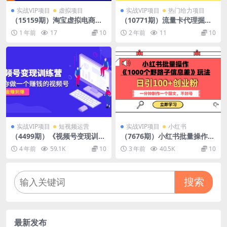
实战VIP项目
虚拟项目
实战VIP项目
热门给力项目
（15159期）淘宝虚拟电商起
（10771期）流量卡代理掘
盘，开店选品全流程，蓝海市
金，日躺赚3000+，首码平台
1 年前
17
10
2 年前
11
10
场精准定位方法论
变现更暴力，多种推广途径，
新…
实战VIP项目
短视频运营
实战VIP项目
小红书
（4499期）《视频号变现训练
（7676期）小红书批量操作
营》带你做一个赚钱的视频
《1000个野路子信息差》玩法
4 年前
59.1K
10
3 年前
40.5K
10
号，佣金赚到爆！
日引100+创业粉 一分钟一个
图文
搜索
最新发布