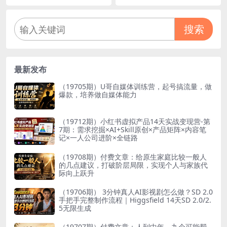
搜索
最新发布
（19705期）U哥自媒体训练营，起号搞流量，做
爆款，培养做自媒体能力
（19712期）小红书虚拟产品14天实战变现营-第
7期：需求挖掘×AI+Skill原创×产品矩阵×内容笔
记×一人公司进阶×全链路
（19708期）付费文章：给原生家庭比较一般人
的几点建议，打破阶层局限，实现个人与家族代
际向上跃升
（19706期） 3分钟真人AI影视剧怎么做？SD 2.0
手把手完整制作流程｜Higgsfield 14天SD 2.0/2.
5无限生成
（19707期）付费文章：人到中年，九个可能帮