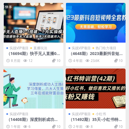
实战VIP项目
直播玩法
实战VIP项目
热门给力项目
（16694期）快手无人直播0-1
（4648期）2023最新抖音短
搭建：7大实操模块，教你搭
视频全套教程，无需基础，轻
8 月前
12
10
4 年前
23.6K
10
建快手无人直播，新手3天搭
松学习
建月入2万+
实战VIP项目
实战VIP项目
小红书
（14408期）深度剖析成功人
（11492期）35天-小红书特训
士路径，学习借鉴，六大人生
营(42期)，用好小红书，做你
1 年前
6
10
2 年前
8
10
策略，三年后或能财富自由
喜欢又擅长的事，涨粉又赚钱