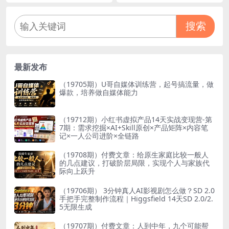
告
搜索
最新发布
（19705期）U哥自媒体训练营，起号搞流量，做
爆款，培养做自媒体能力
（19712期）小红书虚拟产品14天实战变现营-第
7期：需求挖掘×AI+Skill原创×产品矩阵×内容笔
记×一人公司进阶×全链路
（19708期）付费文章：给原生家庭比较一般人
的几点建议，打破阶层局限，实现个人与家族代
际向上跃升
（19706期） 3分钟真人AI影视剧怎么做？SD 2.0
手把手完整制作流程｜Higgsfield 14天SD 2.0/2.
5无限生成
（19707期）付费文章：人到中年，九个可能帮