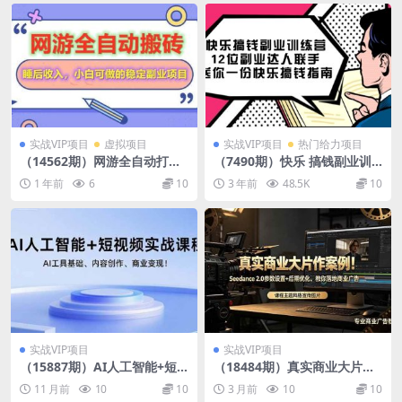
实战VIP项目
虚拟项目
实战VIP项目
热门给力项目
（14562期）网游全自动打金
（7490期）快乐 搞钱副业训
搬砖，睡后收入，操作简单小
练营，12位副业达人联手送你
1 年前
6
10
3 年前
48.5K
10
白可做的长期副业项目
一份快乐搞钱指南
实战VIP项目
实战VIP项目
（15887期）AI人工智能+短
（18484期）真实商业大片作
视频实战课程：AI工具基础、
案例！Seedance 2.0参数设置
11 月前
10
10
3 月前
10
10
内容创作、商业变现！
+后期优化，教你落地商业广