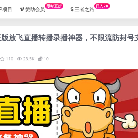
限时五折
日入2K
IP项目
赞助会员
王者之路
的正版放飞直播转播录播神器，不限流防封号
110
23.5K
10