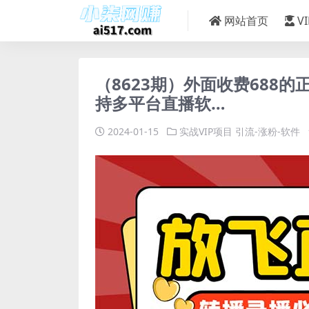
网站首页
V
（8623期）外面收费688
持多平台直播软…
2024-01-15
实战VIP项目
引流-涨粉-软件