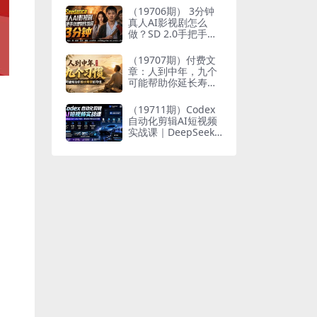
个人与家族代际向上
（19706期） 3分钟
跃升
真人AI影视剧怎么
做？SD 2.0手把手完
整制作流程｜Higgsfi
eld 14天SD 2.0/2.5
（19707期）付费文
无限生成
章：人到中年，九个
可能帮助你延长寿命
的习惯
（19711期）Codex
自动化剪辑AI短视频
实战课｜DeepSeek
V4 Pro多API联动，
图文成片封装Skill全
流程