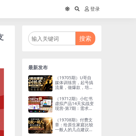
登录
支
搜索
最新发布
（19705期）U哥自
媒体训练营，起号搞
流量，做爆款，培养
做自媒体能力
（19712期）小红书
虚拟产品14天实战变
现营-第7期：需求挖
掘×AI+Skill原创×产
品矩阵×内容笔记×一
（19708期）付费文
人公司进阶×全链路
章：给原生家庭比较
一般人的几点建议，
打破阶层局限，实现