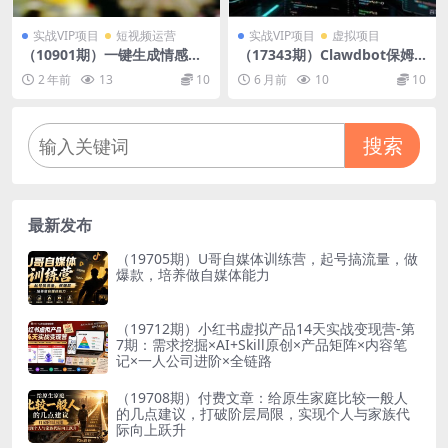
实战VIP项目
短视频运营
实战VIP项目
虚拟项目
（10901期）一键生成情感小
（17343期）Clawdbot保姆
众赛道 100%原创 制作简单
级部署课，多系统安装、安全
2 年前
13
10
6 月前
10
10
视频号超级赛道 日收益1000+
方案、平台集成，零基础教
程，快速拥有专属AI助手
搜索
最新发布
（19705期）U哥自媒体训练营，起号搞流量，做
爆款，培养做自媒体能力
（19712期）小红书虚拟产品14天实战变现营-第
7期：需求挖掘×AI+Skill原创×产品矩阵×内容笔
记×一人公司进阶×全链路
（19708期）付费文章：给原生家庭比较一般人
的几点建议，打破阶层局限，实现个人与家族代
际向上跃升