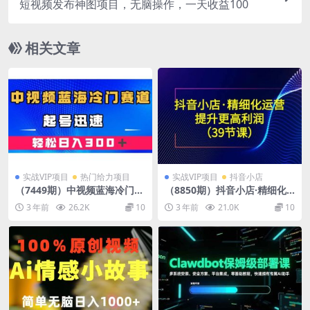
短视频发布神图项目，无脑操作，一天收益100
相关文章
实战VIP项目
热门给力项目
实战VIP项目
抖音小店
（7449期）中视频蓝海冷门赛
（8850期）抖音小店·精细化
道，韩国视频奇闻解说，起号
运营：提升·更高利润（39节
3 年前
26.2K
10
3 年前
21.0K
10
迅速，日入300＋
课）