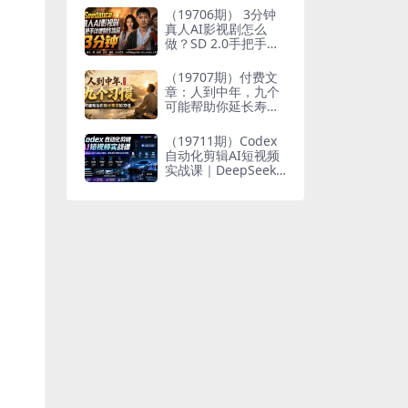
个人与家族代际向上
（19706期） 3分钟
跃升
真人AI影视剧怎么
做？SD 2.0手把手完
整制作流程｜Higgsfi
eld 14天SD 2.0/2.5
（19707期）付费文
无限生成
章：人到中年，九个
可能帮助你延长寿命
的习惯
（19711期）Codex
自动化剪辑AI短视频
实战课｜DeepSeek
V4 Pro多API联动，
图文成片封装Skill全
流程