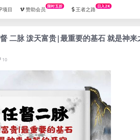
限时五折
日入2K
IP项目
赞助会员
王者之路
任督 二脉 泼天富贵|最重要的基石 就是神来
10