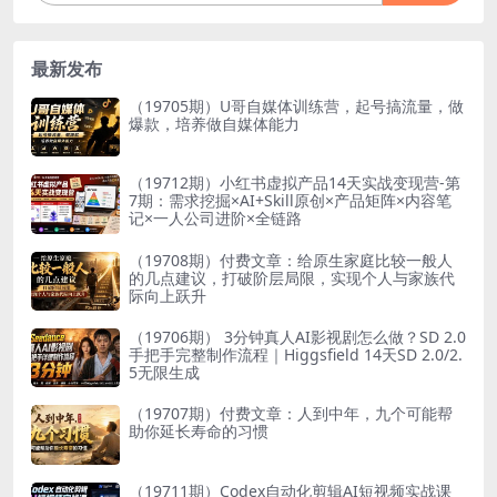
最新发布
（19705期）U哥自媒体训练营，起号搞流量，做
爆款，培养做自媒体能力
（19712期）小红书虚拟产品14天实战变现营-第
7期：需求挖掘×AI+Skill原创×产品矩阵×内容笔
记×一人公司进阶×全链路
（19708期）付费文章：给原生家庭比较一般人
的几点建议，打破阶层局限，实现个人与家族代
际向上跃升
（19706期） 3分钟真人AI影视剧怎么做？SD 2.0
手把手完整制作流程｜Higgsfield 14天SD 2.0/2.
5无限生成
（19707期）付费文章：人到中年，九个可能帮
助你延长寿命的习惯
（19711期）Codex自动化剪辑AI短视频实战课