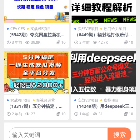
CPA CPS
实战VIP项目
实战VIP项目
热门给力项目
（5942期）夸克网盘拉新项
（6449期）辐射地打假赔付玩
目：单天稳定300-500＋长期
法详细解析，一单利润最高一
3 年前
39.8K
10
3 年前
42.7K
10
稳定 绿色（教程+资料素材）
千（详细揭秘教程）
实战VIP项目
短视频运营
实战VIP项目
虚拟项目
（13317期）五分钟搞定，一
（14249期）用deepseek三
键生成吃瓜视频，可发全平
分钟量产100篇公众号爆文，
2 年前
23
10
1 年前
31
10
台，轻松日入2000+
现在靠流量利息买奶茶！
搜索