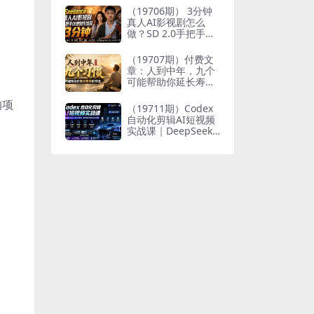
个人与家族代际向上
（19706期） 3分钟
跃升
真人AI影视剧怎么
做？SD 2.0手把手完
整制作流程｜Higgsfi
eld 14天SD 2.0/2.5
（19707期）付费文
无限生成
章：人到中年，九个
可能帮助你延长寿命
的习惯
的项
（19711期）Codex
自动化剪辑AI短视频
实战课｜DeepSeek
V4 Pro多API联动，
图文成片封装Skill全
流程