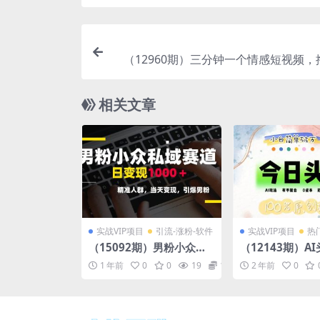
（12960期）三分钟一个情感短视频，
号创作者分成 操作简单易上手
相关文章
实战VIP项目
引流-涨粉-软件
实战VIP项目
热
（15092期）男粉小众私
（12143期）A
域赛道，日变现1000＋，
手就会，0成本
1 年前
0
0
19
10
2 年前
0
精准人群，当天变现，引
搬运，小白单号
爆男粉