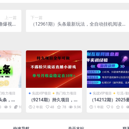
上一篇
下一篇
撸爆视频
（12961期）头条最新玩法，全自动挂机阅读，
，学会…
小白轻松入手，手机电脑均可，单机日入…
门给力项目
实战VIP项目
热门给力项目
实战VIP项目
引流-涨
I头条，有
（9214期）持久项目，全
（14212期）202
无门槛，纯
年可做，不露脸直播小游
量玩法出炉，无视平
0
9
10
2 年前
48
78
9.9K
10
1 年前
0
0
简单破万
戏，单号单日收益2500
控，小红书暴利引流
+以上，无门槛…
法，日引流1000＋
快速导航
关于本站
联