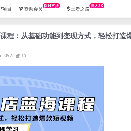
限时五折
日入2K
IP项目
赞助会员
王者之路
蓝海课程：从基础功能到变现方式，轻松打造
0
8
10