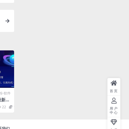
首页
粉-软件
5最新流
台风
22
10
用户
打
中心
系我们