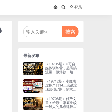
登录
爆
搜索
最新发布
（19705期）U哥自
媒体训练营，起号搞
流量，做爆款，培养
做自媒体能力
（19712期）小红书
虚拟产品14天实战变
现营-第7期：需求挖
掘×AI+Skill原创×产
品矩阵×内容笔记×一
（19708期）付费文
人公司进阶×全链路
章：给原生家庭比较
一般人的几点建议，
打破阶层局限，实现