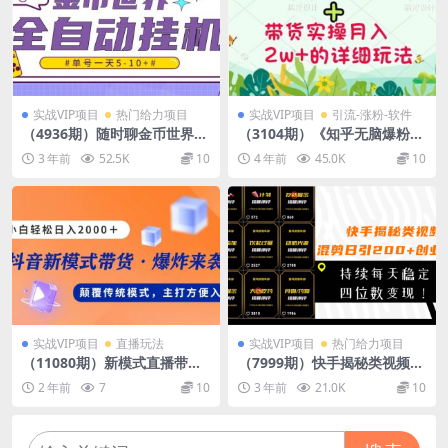
实战VIP项目
热门给力项目
实战VIP项目
引流-涨粉-软件
（4936期）随时聊金币世界全
（3104期）《知乎无脑爆粉技
自动挂机脚本，号称单号一天
术》+图文带货月入2W+的玩
3 年前
52.5K
10
4 年前
45.0K
10
400-600【挂机脚本+教程】
法送素材（无水印视频课）
实战VIP项目
直播玩法
实战VIP项目
热门给力项目
（11080期）新模式直播带
（7999期）快手揭秘类视频混
货，日入2000，不出镜不露
剪日引200+创业粉！持续每天
2 年前
7
10
3 年前
21.0K
10
脸，小白轻松上手
四位数变现！