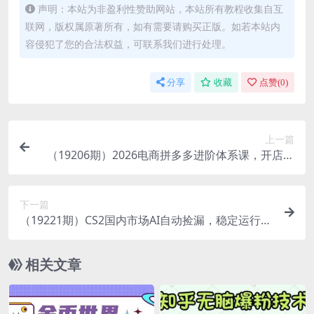
声明：本站为非盈利性赞助网站，本站所有教程收集自互
联网，版权属原著所有，如有需要请购买正版。如若本站内
容侵犯了您的合法权益，可联系我们进行处理。
分享
收藏
点赞(
0
)
上一篇
（19206期）2026电商拼多多进阶体系课，开店避
坑，链接上架，内功优化，自然流矩阵｜直通车付
费｜全套实操教学
下一篇
（19221期）CS2国内市场AI自动捡漏，稳定运行多
年。支持任何形式数据验证，日入300+
相关文章