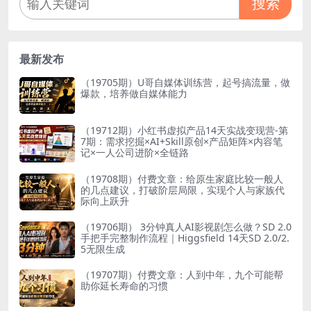
搜索
最新发布
（19705期）U哥自媒体训练营，起号搞流量，做
爆款，培养做自媒体能力
（19712期）小红书虚拟产品14天实战变现营-第
7期：需求挖掘×AI+Skill原创×产品矩阵×内容笔
记×一人公司进阶×全链路
（19708期）付费文章：给原生家庭比较一般人
的几点建议，打破阶层局限，实现个人与家族代
际向上跃升
（19706期） 3分钟真人AI影视剧怎么做？SD 2.0
手把手完整制作流程｜Higgsfield 14天SD 2.0/2.
5无限生成
（19707期）付费文章：人到中年，九个可能帮
助你延长寿命的习惯