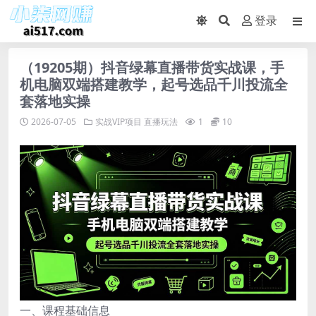
登录
（19205期）抖音绿幕直播带货实战课，手
机电脑双端搭建教学，起号选品千川投流全
套落地实操
2026-07-05
实战VIP项目
直播玩法
1
10
一、课程基础信息