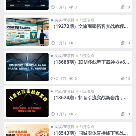
画像建模×数据复盘，全链路闭环落地
1 月前
8
10
实战VIP项目
引流涨粉
（19273期）文旅商家拓客实战教程；
真实案例打造客户信任，完整落地执行
方案，行业避坑账号布局心法
1 月前
1
10
实战VIP项目
引流涨粉
（18688期）IDM多线程下载神器v6.4
2.64中文免费版，免费免激活，可以下
载网页视频（例如飞书文档内的视频）
2 月前
6
10
实战VIP项目
引流涨粉
（18624期）抖音引流实战新套路，挂
机自动引流截流精准锁定客户，月收益
破 2W+
3 月前
2
10
实战VIP项目
引流涨粉
（18543期）同城实体直播线下实战