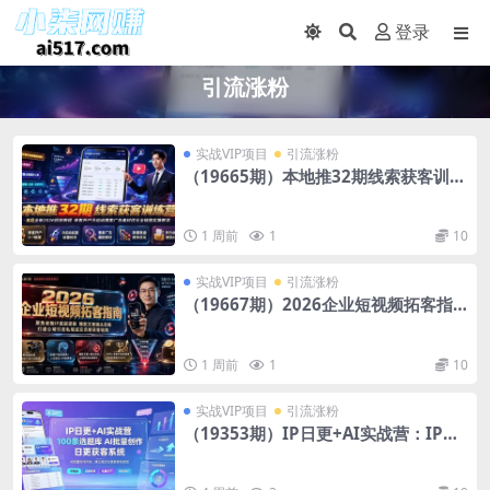
登录
引流涨粉
实战VIP项目
引流涨粉
（19665期）本地推32期线索获客训练
营｜8月全新2026投放教程，来客开户
冷启动搜索广告素材优化全链路实操教
学
1 周前
1
10
实战VIP项目
引流涨粉
（19667期）2026企业短视频拓客指
南：聚焦老板IP底层逻辑，爆款文案镜
头实操，打通公域引流私域成交完整获
客链路
1 周前
1
10
实战VIP项目
引流涨粉
（19353期）IP日更+AI实战营：IP置
顶视频制作×100条选题库搭建×10条日
更规划，AI批量创作内容，建立稳定日