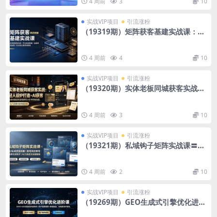
更获客系统
4 周前
3
10
实战VIP项目
引流涨粉
（19319期）矩阵获客基建实战课：多
类型矩阵布局｜平台风控拆解｜设备网
络隔离｜防关联全套落地教程
4 周前
4
10
实战VIP项目
引流涨粉
（19320期）实体老板同城获客实战：
轻人设IP打造×AI获客，低成本撬动抖
音视频号小红书同城流量
4 周前
3
10
实战VIP项目
引流涨粉
（19321期）私域钩子矩阵实战课〓公
私域流量拆解｜账号风控养号｜18类引
流钩子｜AI工具成交全套教程
4 周前
2
10
实战VIP项目
引流涨粉
（19269期）GEO生成式引擎优化进阶
课：EEAT+DSS双驱动内容体系×用户