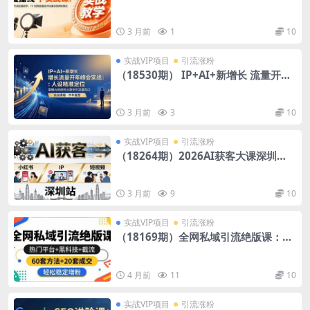
课：3天高密度教学，1V1定制货盘话
术快速实现同城爆店
3 月前
1
10
实战VIP项目
引流涨粉
（18530期） IP+AI+新增长 流量开年
峰会实战：人设精准定位 掌握AI技能抢
占新时代流量风口
3 月前
3
10
实战VIP项目
引流涨粉
（18264期）2026AI获客大课深圳
站：4月17日-19日3天2夜拆透小红书+
IP+短视频，老板操盘手必来
3 月前
9
10
实战VIP项目
引流涨粉
（18169期）全网私域引流绝版课：热
门平台+黑科技+截流，60套方法+20套
成交，轻松稳定增粉
4 月前
11
10
实战VIP项目
引流涨粉