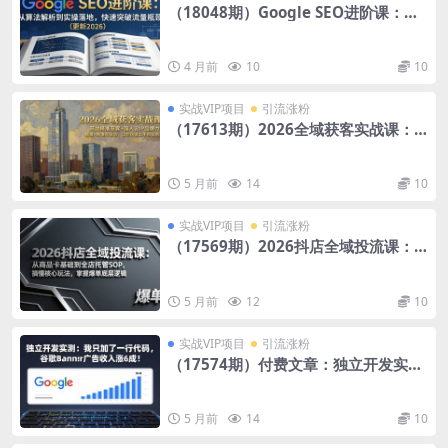
（18048期）Google SEO进阶课：从
算法解析到实操落地，快速突破流量瓶
颈（更新2026）
4 月前
10
10
实战VIP项目
引流涨粉
（17613期）2026全域获客实战课：
高效精准获客+强人设IP品牌力，模板
+原理双驱动，让你快速上手自由创新
5 月前
14
10
实战VIP项目
引流涨粉
（17569期）2026抖店全域投流课：
从商品卡基础到全店托管SOP，搞懂核
心玩法，掌握爆单底层逻辑
5 月前
12
10
实战VIP项目
引流涨粉
（17574期）付费文章：独立开发实
测：我只加了一行代码，谷歌Banner
广告收入涨6成！
5 月前
14
10