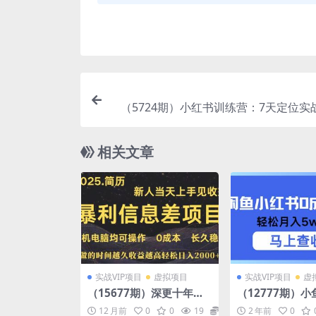
（5724期）小红书训练营：7天定位实
款拆解+选题库搭建实战+21天笔记
相关文章
实战VIP项目
虚拟项目
实战VIP项目
虚
（15677期）深更十年简
（12777期）小
历设计，长久稳定，单人
成本项目，利润
12 月前
0
0
19
10
2 年前
0