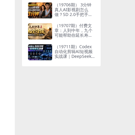
个人与家族代际向上
（19706期） 3分钟
跃升
真人AI影视剧怎么
做？SD 2.0手把手完
整制作流程｜Higgsfi
eld 14天SD 2.0/2.5
（19707期）付费文
无限生成
章：人到中年，九个
可能帮助你延长寿命
的习惯
（19711期）Codex
自动化剪辑AI短视频
实战课｜DeepSeek
V4 Pro多API联动，
图文成片封装Skill全
流程