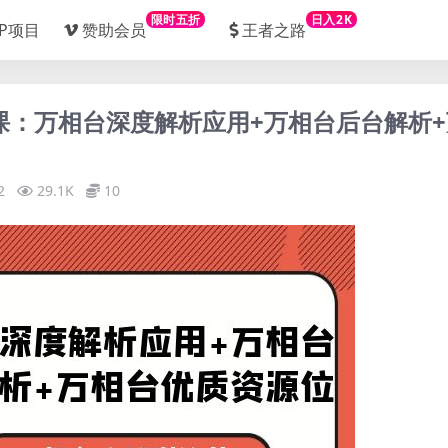
限时五折
日入2K
IP项目
赞助会员
王者之路
练课：万相台深度解析应用+万相台后台解析+
2
29.1K
10