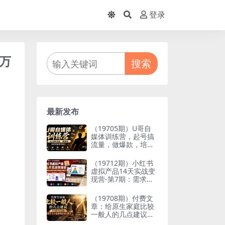
登录
万
搜索
最新发布
（19705期）U哥自
媒体训练营，起号搞
流量，做爆款，培养
做自媒体能力
（19712期）小红书
虚拟产品14天实战变
现营-第7期：需求挖
掘×AI+Skill原创×产
品矩阵×内容笔记×一
（19708期）付费文
人公司进阶×全链路
章：给原生家庭比较
一般人的几点建议，
打破阶层局限，实现