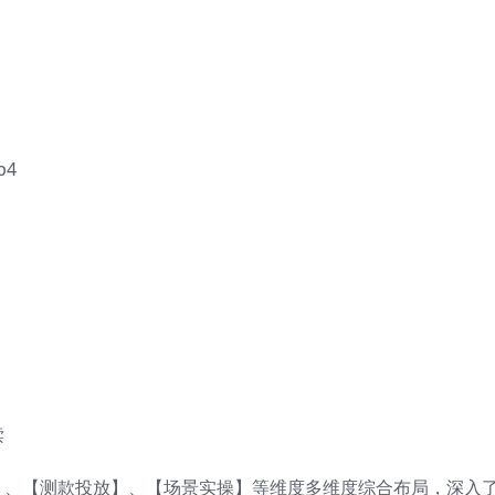
p4
读
】、【测款投放】、【场景实操】等维度多维度综合布局，深入