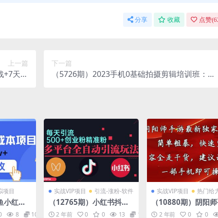
分享
收藏
点赞(
6
上一篇
下一篇
战+7天爆
（5726期）2023手机0基础拍摄剪辑培训班：随
实操实战
手拍出·仪式感
拟项目
实战VIP项目
引流-涨粉-软件
实战VIP项目
热门给
鱼小红书0
（12765期）小红书抖音
（10880期）阴阳
空间非常
视频号截流自热全平台引
最新5.0玩法，简单
0
8
10
2 年前
0
0
13
10
2 年前
0
0