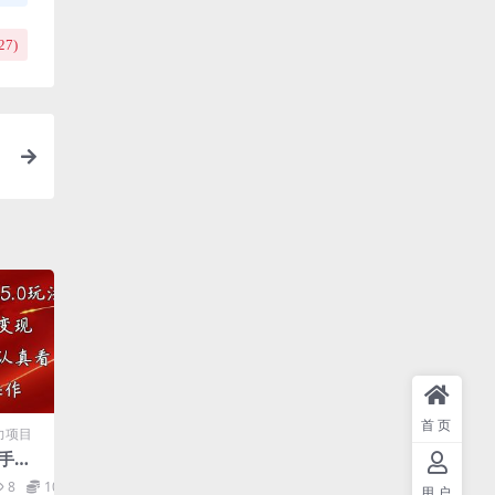
27
)
首页
力项目
师手游
粗暴，
8
10
用户