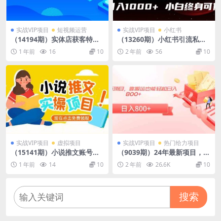
实战VIP项目
短视频运营
实战VIP项目
小红书
（14194期）实体店获客特训
（13260期）小红书引流私域
营：从剪辑发布到运营引导，
旅游资料售卖，复制粘贴，三
1 年前
16
10
2 年前
56
10
揭秘实体企业线上获客全攻略
分钟一篇图文，日入1000+，
…
实战VIP项目
虚拟项目
实战VIP项目
热门给力项目
（15141期）小说推文账号从0
（9039期）24年最新项目，靠
到1指南，起号逻辑与定位策
搬运也能轻松日入800+
1 年前
14
10
2 年前
26.6K
10
略，UC平台爆款选文方法论
搜索