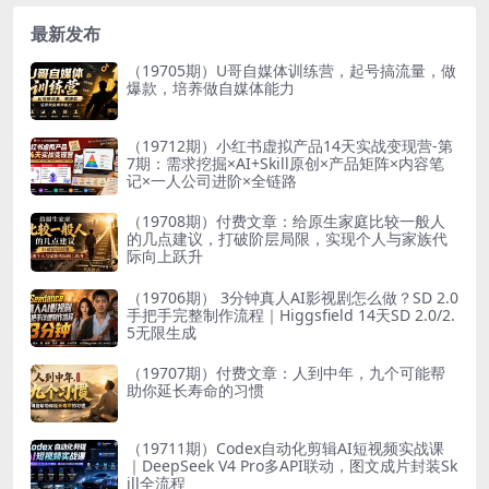
最新发布
（19705期）U哥自媒体训练营，起号搞流量，做
爆款，培养做自媒体能力
（19712期）小红书虚拟产品14天实战变现营-第
7期：需求挖掘×AI+Skill原创×产品矩阵×内容笔
记×一人公司进阶×全链路
（19708期）付费文章：给原生家庭比较一般人
的几点建议，打破阶层局限，实现个人与家族代
际向上跃升
（19706期） 3分钟真人AI影视剧怎么做？SD 2.0
手把手完整制作流程｜Higgsfield 14天SD 2.0/2.
5无限生成
（19707期）付费文章：人到中年，九个可能帮
助你延长寿命的习惯
（19711期）Codex自动化剪辑AI短视频实战课
｜DeepSeek V4 Pro多API联动，图文成片封装Sk
ill全流程