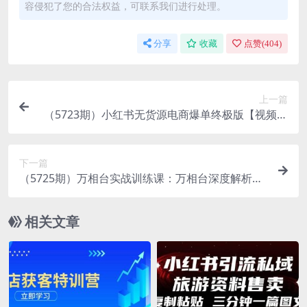
容侵犯了您的合法权益，可联系我们进行处理。
分享
收藏
点赞(
404
)
上一篇
（5723期）小红书无货源电商爆单终极版【视频教
程+实战手册】保姆级实操从0起店爆单
下一篇
（5725期）万相台实战训练课：万相台深度解析应
用+万相台后台解析+万相台优质资源位
相关文章