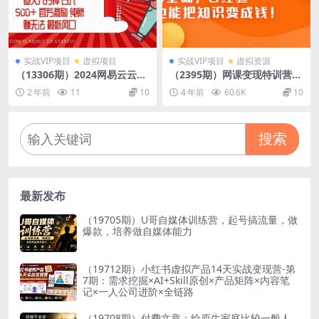
实战VIP项目
虚拟项目
实战VIP项目
虚拟资源
（13306期）2024网易云云梯
（2395期）网课变现特训营：
计划，每天几分钟，纯躺赚玩
0基础，0经验也能把知识变成
2 年前
11
10
4 年前
60.6K
10
法，月入1万+可矩阵，可批量
钱！
搜索
最新发布
（19705期）U哥自媒体训练营，起号搞流量，做
爆款，培养做自媒体能力
（19712期）小红书虚拟产品14天实战变现营-第
7期：需求挖掘×AI+Skill原创×产品矩阵×内容笔
记×一人公司进阶×全链路
（19708期）付费文章：给原生家庭比较一般人