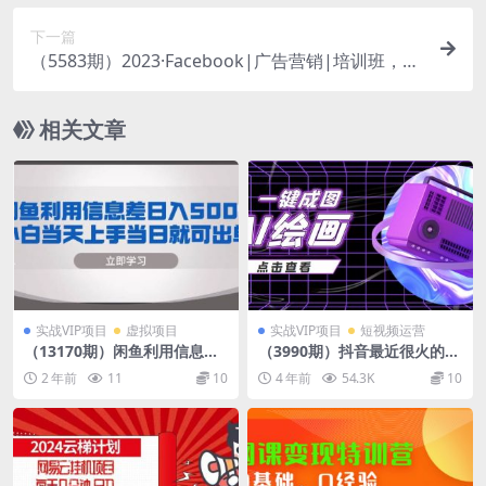
下一篇
（5583期）2023·Facebook|广告营销|培训班，挖
掘广告商机，从0做到日销15000美金
相关文章
实战VIP项目
虚拟项目
实战VIP项目
短视频运营
（13170期）闲鱼利用信息差
（3990期）抖音最近很火的变
日入500+ 小白当天上手 当日
现玩法，AI绘画一键成图，日
2 年前
11
10
4 年前
54.3K
10
就可出单
赚几百几千元！