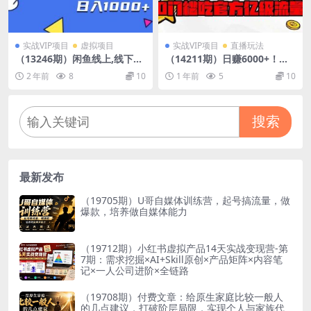
实战VIP项目
虚拟项目
实战VIP项目
直播玩法
（13246期）闲鱼线上,线下售
（14211期）日赚6000+！抖
卖折扣卡赚差价日入1000+
音小时达Ai无人直播躺赚新风
2 年前
8
10
1 年前
5
10
口，0门槛吃官方亿级流量！
搜索
最新发布
（19705期）U哥自媒体训练营，起号搞流量，做
爆款，培养做自媒体能力
（19712期）小红书虚拟产品14天实战变现营-第
7期：需求挖掘×AI+Skill原创×产品矩阵×内容笔
记×一人公司进阶×全链路
（19708期）付费文章：给原生家庭比较一般人
的几点建议，打破阶层局限，实现个人与家族代