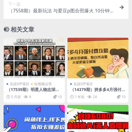
下一篇
（7558期）最新玩法 与爱豆p图合照爆火 10分钟教
会你 实操日入300+
相关文章
实战VIP项目
短视频运营
实战VIP项目
（17539期）明星人物志深度
（14379期）拼多多4月强付费
解说课：零门槛不露脸，一部
攻略，无限上秒杀带横幅，憋
5 月前
8
10
1 年前
24
10
手机做出爆款视频快速变现
自然流量，大促更新全解析