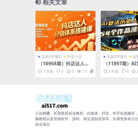
相关文章
实战VIP项目
抖音小店
实战VIP项目
短
（16968期）抖店达人分
（11897期）A
销体系搭建课，从逻辑到
人物，54个作品
7 月前
0
0
13
10
2 年前
0
执行、沟通话术、资源裂
w，附：不花1
变，可复制SOP，打造稳
用可灵方法
定出单渠道
小柒网赚，长期更新创业教程、自媒体、抖音，快手短视频等
频教程以及营销软件、源码、淘宝虚拟资源等，长期更新各大
创业项目