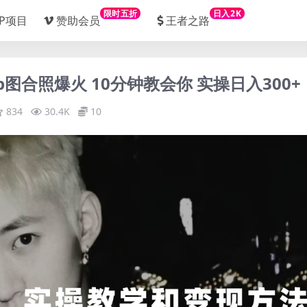
限时五折
日入2K
IP项目
赞助会员
王者之路
p图合照爆火 10分钟教会你 实操日入300+
834
30.4K
10