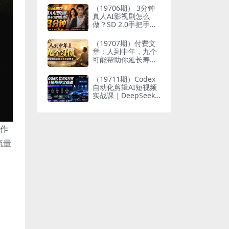
个人与家族代际向上
（19706期） 3分钟
跃升
真人AI影视剧怎么
做？SD 2.0手把手完
整制作流程｜Higgsfi
eld 14天SD 2.0/2.5
（19707期）付费文
无限生成
章：人到中年，九个
可能帮助你延长寿命
的习惯
（19711期）Codex
自动化剪辑AI短视频
实战课｜DeepSeek
V4 Pro多API联动，
图文成片封装Skill全
流程
种作
流量