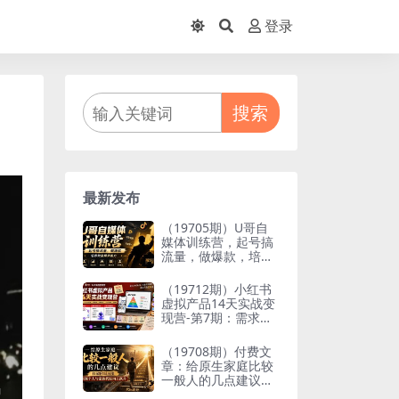
登录
搜索
最新发布
（19705期）U哥自
媒体训练营，起号搞
流量，做爆款，培养
做自媒体能力
（19712期）小红书
虚拟产品14天实战变
现营-第7期：需求挖
掘×AI+Skill原创×产
品矩阵×内容笔记×一
（19708期）付费文
人公司进阶×全链路
章：给原生家庭比较
一般人的几点建议，
打破阶层局限，实现