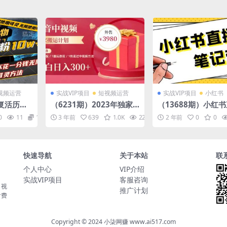
视频运营
实战VIP项目
短视频运营
实战VIP项目
小红书
I复活历史
（6231期）2023年独家
（13688期）小红
涨粉10
抖音中视频搬运计划，每
与笔记带货：选品、
0
11
10
3 年前
639
1.0K
22.6K
2 年前
10
0
0
分钱无限使
天30分钟到1小时搬运 小
架、笔记写作、视频
白轻松日入300+
及直播话术等
快速导航
关于本站
联
个人中心
VIP介绍
实战VIP项目
客服咨询
，视
推广计划
付费
Copyright © 2024 小柒网赚 www.ai517.com