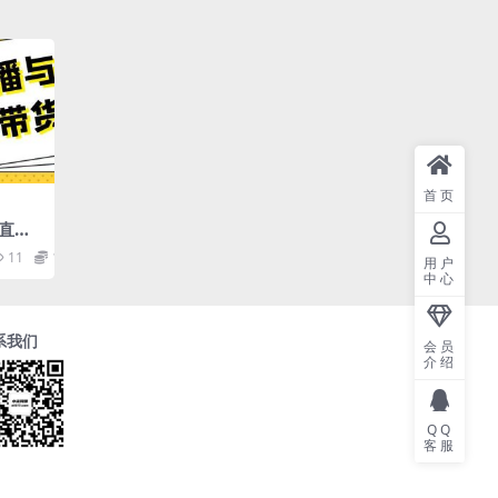
首页
书直播
上
11
10
用户
剪辑
中心
系我们
会员
介绍
QQ
客服