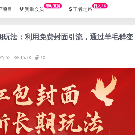
限时五折
日入2K
IP项目
赞助会员
王者之路
长期玩法：利用免费封面引流，通过羊毛群变
55
15.7K
10