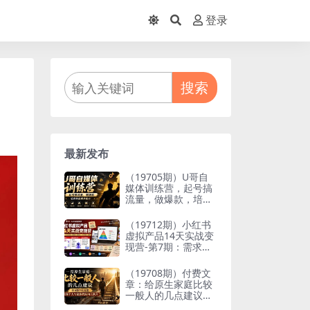
登录
搜索
最新发布
（19705期）U哥自
媒体训练营，起号搞
流量，做爆款，培养
做自媒体能力
（19712期）小红书
虚拟产品14天实战变
现营-第7期：需求挖
掘×AI+Skill原创×产
品矩阵×内容笔记×一
（19708期）付费文
人公司进阶×全链路
章：给原生家庭比较
一般人的几点建议，
打破阶层局限，实现