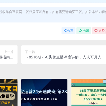
程收集自互联网，版权属原著所有，如有需要请购买正版。如若本站内容
分享
收藏
点赞(
上一篇
下一篇
旺运指南，
（8516期）AI头像直播深度讲解，人人可月入万
终版）》
元，每天三小时改变你的现状！