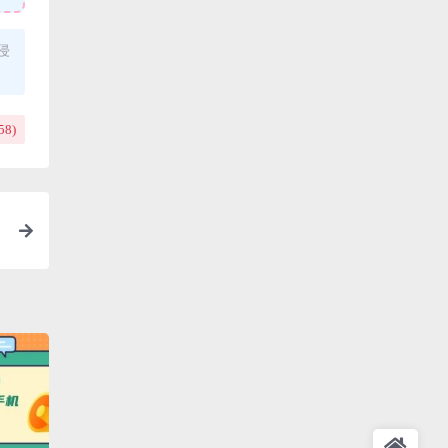
侵
58
)