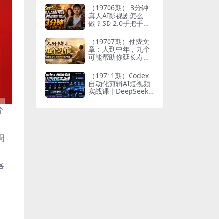
个人与家族代际向上
（19706期） 3分钟
跃升
真人AI影视剧怎么
做？SD 2.0手把手完
整制作流程｜Higgsfi
eld 14天SD 2.0/2.5
（19707期）付费文
无限生成
章：人到中年，九个
可能帮助你延长寿命
的习惯
（19711期）Codex
自动化剪辑AI短视频
实战课｜DeepSeek
V4 Pro多API联动，
图文成片封装Skill全
个
流程
周
各