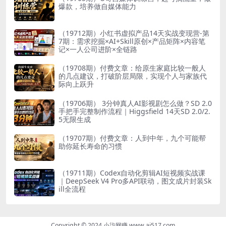
爆款，培养做自媒体能力
（19712期）小红书虚拟产品14天实战变现营-第
7期：需求挖掘×AI+Skill原创×产品矩阵×内容笔
记×一人公司进阶×全链路
（19708期）付费文章：给原生家庭比较一般人
的几点建议，打破阶层局限，实现个人与家族代
际向上跃升
（19706期） 3分钟真人AI影视剧怎么做？SD 2.0
手把手完整制作流程｜Higgsfield 14天SD 2.0/2.
5无限生成
（19707期）付费文章：人到中年，九个可能帮
助你延长寿命的习惯
（19711期）Codex自动化剪辑AI短视频实战课
｜DeepSeek V4 Pro多API联动，图文成片封装Sk
ill全流程
Copyright © 2024 小柒网赚 www.ai517.com