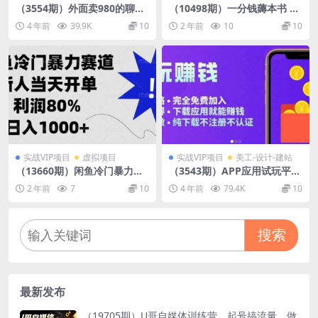
（3554期）外面卖980的聊天
（10498期）一分钱薅本书 闲
漂流瓶全自动挂机项目，单窗
鱼出售9.9-19.9不等 多号多撸
4 年前
39.9K
10
2 年前
10
10
口一天10+【脚本+教程】
新手小白轻松上手
实战VIP项目
虚拟项目
实战VIP项目
美工-设计-建站
（13660期）闲鱼冷门暴力赛
（3543期）APP应用试玩平台
道，新人当天开单，利润8
搭建，快速实现被动收益，轻
2 年前
7
10
4 年前
79.4K
10
0%，日入1000+
松日入几百（程序+教程）
搜索
最新发布
（19705期）U哥自媒体训练营，起号搞流量，做