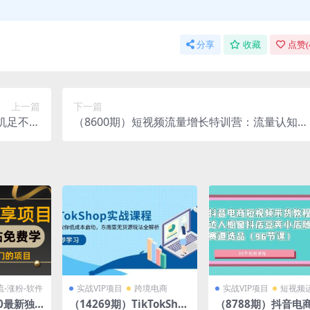
分享
收藏
点赞(
上一篇
下一篇
机足不出
（8600期）短视频流量增长特训营：流量认知
宝妈，…
+数据认知+起号认知+产品认知（10节课）
流-涨粉-软件
实战VIP项目
跨境电商
实战VIP项目
短视频
20最新独
（14269期）TikTokSho
（8788期）抖音电