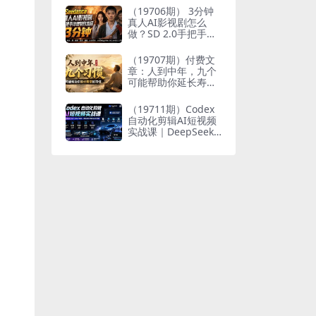
个人与家族代际向上
（19706期） 3分钟
跃升
真人AI影视剧怎么
做？SD 2.0手把手完
整制作流程｜Higgsfi
eld 14天SD 2.0/2.5
（19707期）付费文
无限生成
章：人到中年，九个
可能帮助你延长寿命
的习惯
（19711期）Codex
自动化剪辑AI短视频
实战课｜DeepSeek
V4 Pro多API联动，
图文成片封装Skill全
流程