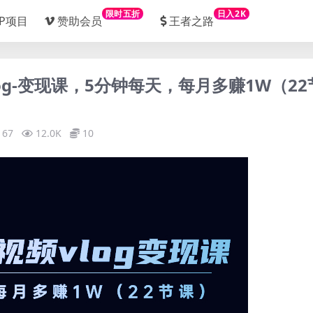
限时五折
日入2K
IP项目
赞助会员
王者之路
log-变现课，5分钟每天，每月多赚1W（22
167
12.0K
10