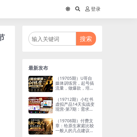
登录
节
搜索
最新发布
（19705期）U哥自
媒体训练营，起号搞
流量，做爆款，培养
做自媒体能力
（19712期）小红书
虚拟产品14天实战变
现营-第7期：需求挖
掘×AI+Skill原创×产
品矩阵×内容笔记×一
（19708期）付费文
人公司进阶×全链路
章：给原生家庭比较
一般人的几点建议，
打破阶层局限，实现