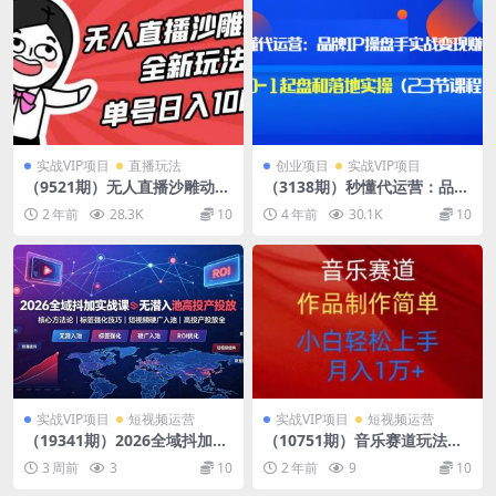
实战VIP项目
直播玩法
创业项目
实战VIP项目
（9521期）无人直播沙雕动漫
（3138期）秒懂代运营：品牌
全新玩法，单号日入1000+，
IP操盘手实战赚钱，0-1起盘
2 年前
28.3K
10
4 年前
30.1K
10
小白可做，详细教程
和落地实操（23节课程）价值
199
实战VIP项目
短视频运营
实战VIP项目
短视频运营
（19341期）2026全域抖加实
（10751期）音乐赛道玩法纯
战课：无潜入池核心方法论｜
原创，所有平台可以发布，小
3 周前
3
10
2 年前
9
10
标签强化技巧｜短视频硬广入
白轻松上手
池｜高投产投放全教程