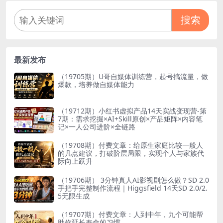
搜索
最新发布
（19705期）U哥自媒体训练营，起号搞流量，做
爆款，培养做自媒体能力
（19712期）小红书虚拟产品14天实战变现营-第
7期：需求挖掘×AI+Skill原创×产品矩阵×内容笔
记×一人公司进阶×全链路
（19708期）付费文章：给原生家庭比较一般人
的几点建议，打破阶层局限，实现个人与家族代
际向上跃升
（19706期） 3分钟真人AI影视剧怎么做？SD 2.0
手把手完整制作流程｜Higgsfield 14天SD 2.0/2.
5无限生成
（19707期）付费文章：人到中年，九个可能帮
助你延长寿命的习惯