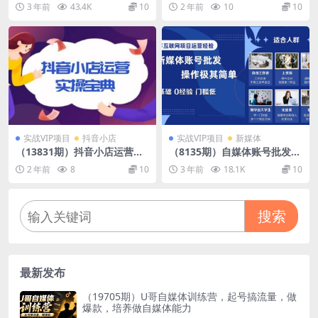
谱副业，绝版书套利项目
力引流，复制粘贴式日引300
3 年前
43.4K
10
2 年前
10
10
+粉丝，颠覆以往垃圾玩法，
简…
实战VIP项目
抖音小店
实战VIP项目
新媒体
（13831期）抖音小店运营实
（8135期）自媒体账号批发，
操宝典，从入驻到推广，详解
看我怎么一天赚1个W，超简
2 年前
8
10
3 年前
18.1K
10
店铺搭建及千川广告投放技巧
单
搜索
最新发布
（19705期）U哥自媒体训练营，起号搞流量，做
爆款，培养做自媒体能力