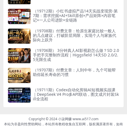
（19712期）小红书虚拟产品14天实战变现营-第
7期：需求挖掘×AI+Skill原创×产品矩阵×内容笔
记×一人公司进阶×全链路
（19708期）付费文章：给原生家庭比较一般人
的几点建议，打破阶层局限，实现个人与家族代
际向上跃升
（19706期） 3分钟真人AI影视剧怎么做？SD 2.0
手把手完整制作流程｜Higgsfield 14天SD 2.0/2.
5无限生成
（19707期）付费文章：人到中年，九个可能帮
助你延长寿命的习惯
（19711期）Codex自动化剪辑AI短视频实战课
｜DeepSeek V4 Pro多API联动，图文成片封装Sk
ill全流程
Copyright © 2024 小柒网赚 www.ai517.com
本站为非盈利性赞助网站，本站所有教程收集自互联网，版权属原著所有，如有