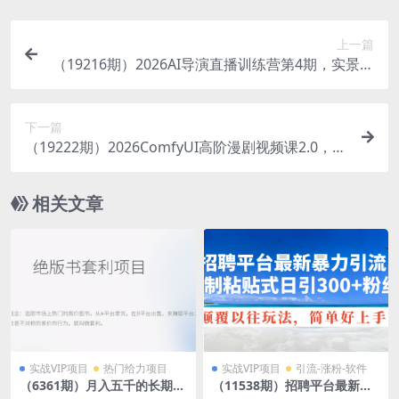
上一篇
（19216期）2026AI导演直播训练营第4期，实景直
播教学AI分镜视听语言，广告短剧MV实战，解决人
物画面崩坏痛点
下一篇
（19222期）2026ComfyUI高阶漫剧视频课2.0，云
端本地双端部署，FLUX千问Wan2.2全模型工作流
完整教学
相关文章
实战VIP项目
热门给力项目
实战VIP项目
引流-涨粉-软件
（6361期）月入五千的长期靠
（11538期）招聘平台最新暴